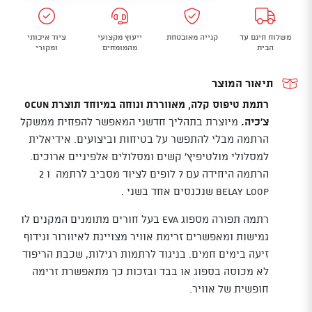
טיפוס
וגלישה
משלוח חינם עד
קנייה מאובטחת
ייעוץ מקצועי
ציוד איכותי
WEBEE
הבית
מהמומחים
ומקורי
QUATTRO
תיאור המוצר
רתמת טיפוס קלה, מאווררת ונוחה במיוחד תוצרת Ocun
צ'כיה.
מיוצרת בתהליך חדשני המאפשר להפחית ממשקל
הרתמה מבלי להתפשר על בטיחות וביצועים. אידיאלית
למסלולי מולטיפיץ' קשים ומסלולים אלפיניים ארוכים.
הרתמה היחידה עם 7 לופים לציוד מסביב לרתמה ו 2
BELAY LOOP שנכנסים אחד בשני .
רתמה תפורה מספוג EVA בעל חורים מתומנים המקנים לו
גמישות ומאפשרים זרימת אוויר מצויינת לאיוורור ונידוף
זיעה בימים חמים. בניגוד לרתמות רגילות, שכבת הריפוד
לא מכוסה בספוג או בבד ובזכות כך מתאפשרת זרימה
חופשית של אוויר.