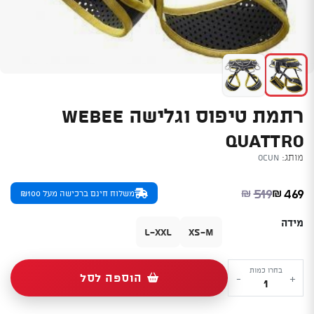
רתמת טיפוס וגלישה WEBEE
QUATTRO
מותג:
Ocun
המחיר הנוכחי הוא: ₪469.
המחיר המקורי היה: ₪519.
519
469
₪
₪
משלוח חינם ברכישה מעל ₪100
מידה
L-XXL
XS-M
כמות
בחרו כמות
הוספה לסל
-
+
של
רתמת