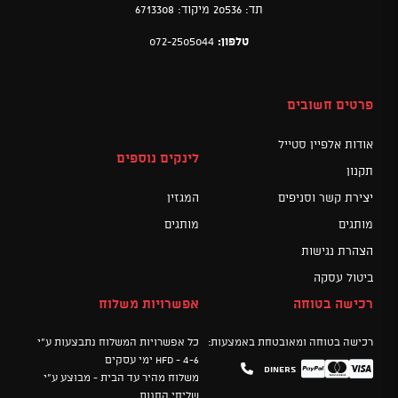
תד: 20536 מיקוד: 6713308
טלפון:
072-2505044
פרטים חשובים
אודות אלפיין סטייל
לינקים נוספים
תקנון
יצירת קשר וסניפים
המגזין
מותגים
מותגים
הצהרת נגישות
ביטול עסקה
רכישה בטוחה
אפשרויות משלוח
רכישה בטוחה ומאובטחת באמצעות:
כל אפשרויות המשלוח נתבצעות ע"י
HFD - 4-6 ימי עסקים
Diners
Mastercard
PayPal
Visa
משלוח מהיר עד הבית - מבוצע ע"י
שליחי החנות