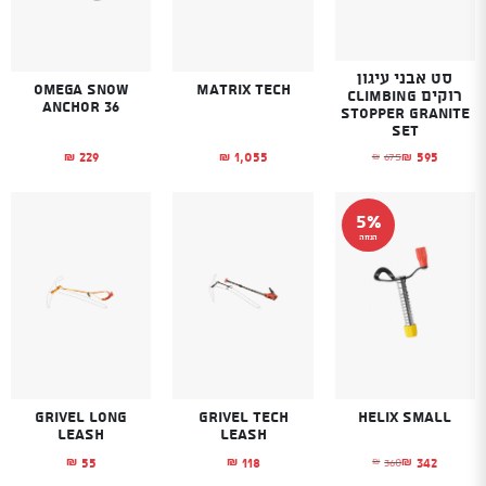
סט אבני עיגון
Omega Snow
Matrix Tech
רוקים CLIMBING
Anchor 36
STOPPER Granite
Set
229
1,055
595
675
₪
₪
₪
₪
המחיר הנוכחי הוא: ₪595.
המחיר המקורי היה: ₪675.
5%
הנחה
Grivel Long
Grivel Tech
Helix Small
leash
leash
55
118
342
360
₪
₪
₪
₪
המחיר הנוכחי הוא: ₪342.
המחיר המקורי היה: ₪360.