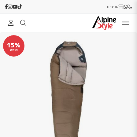
סניפים
15%
הנחה