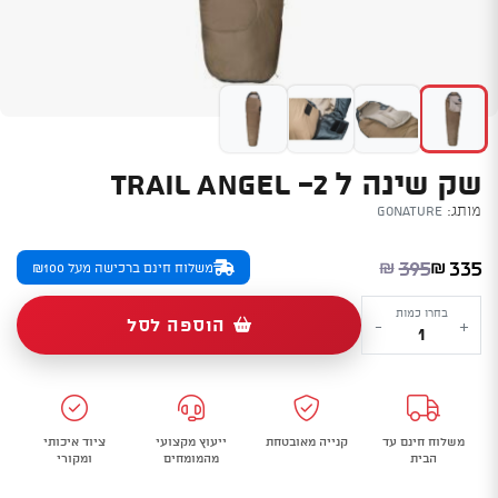
שק שינה ל 2- TRAIL ANGEL
מותג:
GoNature
המחיר הנוכחי הוא: ₪335.
המחיר המקורי היה: ₪395.
395
335
₪
₪
משלוח חינם ברכישה מעל ₪100
כמות
בחרו כמות
הוספה לסל
-
+
של
שק
שינה
ל
משלוח חינם עד
קנייה מאובטחת
ייעוץ מקצועי
ציוד איכותי
2-
הבית
מהמומחים
ומקורי
Trail