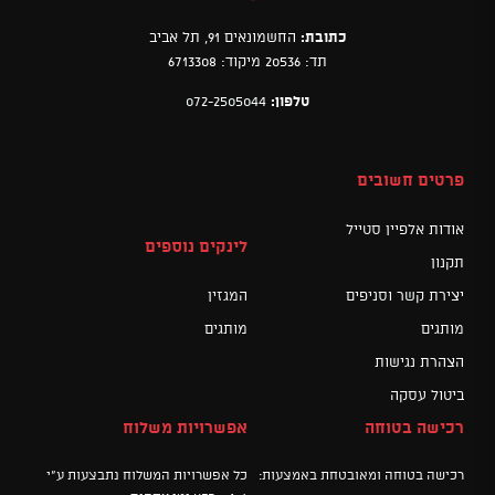
כתובת:
החשמונאים 91, תל אביב
תד: 20536 מיקוד: 6713308
טלפון:
072-2505044
פרטים חשובים
אודות אלפיין סטייל
לינקים נוספים
תקנון
יצירת קשר וסניפים
המגזין
מותגים
מותגים
הצהרת נגישות
ביטול עסקה
רכישה בטוחה
אפשרויות משלוח
רכישה בטוחה ומאובטחת באמצעות:
כל אפשרויות המשלוח נתבצעות ע"י