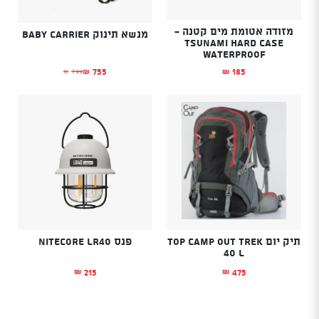
מזודה אטומת מים קטנה -
מנשא תינוק BABY CARRIER
TSUNAMI HARD CASE
WATERPROOF
755
185
799
₪
₪
₪
המחיר הנוכחי הוא: ₪755.
המחיר המקורי היה: ₪799.
תיק יום TOP CAMP OUT TREK
פנס Nitecore LR40
40 L
215
475
₪
₪