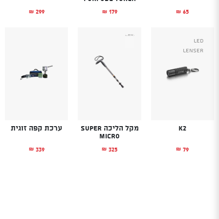
299
179
65
₪
₪
₪
Led
Lenser
K2
מקל הליכה SUPER
ערכת קפה זוגית
MICRO
339
325
79
₪
₪
₪