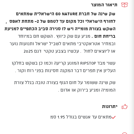
Angel
תיאור המוצר
שק שינה של חברת go nature הישראלית שמתאים
לחורף הישראלי וכל מקום עד לטמפ של 2- מתחת לאפס ,
השקש בצורת מומייה ויש לו סגירה סביב הכתפיים למניעת
בריחת חום .
מגיע עם שק כיווץ . השקש חם במיוחד
ובמחיר אטראקטיבי מתאים לשביל ישראל ותנועות נוער
או ליוצאים לחול . עכשיו בצבע טקטי דגם 2025
עשוי מבד ripstop המונע קריעה וכמו כן בשקש בחלקו
העליון אין תפרים דבר המקנה חסינות בפני רוח וקור .
שק שינה ששומר על חום הגוף בצורה טובה בגלל צורת
המומיה ומגיע בירוק או אדום .
יתרונות
מתאים עד אנשים בגודל 1.95 סמ