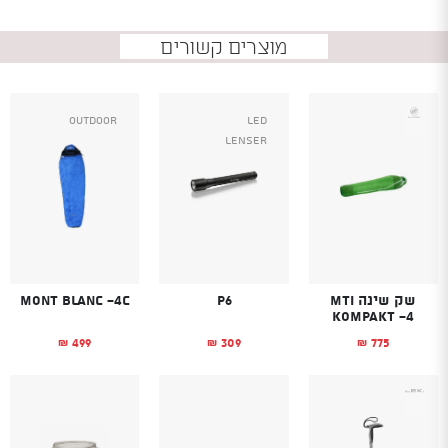
מוצרים קשורים
Outdoor
Led
Lenser
שק שינה MTI
P6
Mont Blanc -4C
KOMPAKT -4
499
309
775
₪
₪
₪