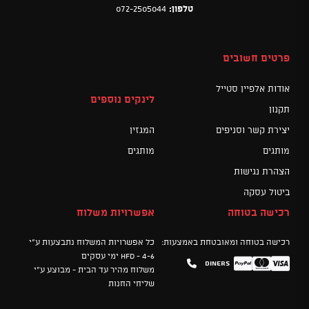
טלפון:
072-2505044
פרטים חשובים
אודות אלפיין סטייל
לינקים נוספים
תקנון
יצירת קשר וסניפים
המגזין
מותגים
מותגים
הצהרת נגישות
ביטול עסקה
רכישה בטוחה
אפשרויות משלוח
רכישה בטוחה ומאובטחת באמצעות:
כל אפשרויות המשלוח נתבצעות ע"י
HFD - 4-6 ימי עסקים
Diners
Mastercard
PayPal
Visa
משלוח מהיר עד הבית - מבוצע ע"י
שליחי החנות