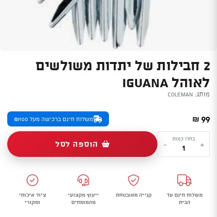
2 חבילות של יתדות משולשים
לאוהל IGUANA
מותג:
Coleman
99
₪
משלוח חינם ברכישה מעל ₪100
כמות
בחרו כמות
הוספה לסל
-
+
של
2
חבילות
של
משלוח חינם עד
קנייה מאובטחת
ייעוץ מקצועי
ציוד איכותי
יתדות
הבית
מהמומחים
ומקורי
משולשים