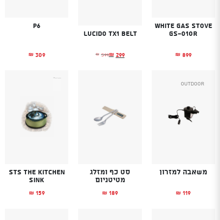
P6
White Gas Stove
GS-010R
Lucido TX1 belt
309
899
299
599
₪
₪
₪
₪
המחיר הנוכחי הוא: ₪299.
המחיר המקורי היה: ₪599.
Outdoor
משאבה למזרון
סט כף ומזלג
STS The Kitchen
מטיטניום
Sink
159
189
119
₪
₪
₪