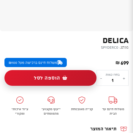
DELICA
מותג:
Spyderco
699
₪
משלוח חינם ברכישה מעל ₪100
כמות
בחרו כמות
הוספה לסל
-
+
של
Delica
משלוח חינם עד
קנייה מאובטחת
ייעוץ מקצועי
ציוד איכותי
הבית
מהמומחים
ומקורי
תיאור המוצר