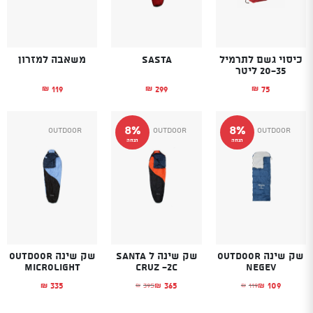
כיסוי גשם לתרמיל
Sasta
משאבה למזרון
20-35 ליטר
119
299
75
₪
₪
₪
8%
8%
Outdoor
Outdoor
Outdoor
הנחה
הנחה
שק שינה Outdoor
שק שינה ל Santa
שק שינה OUTDOOR
Microlight
Cruz -2C
Negev
335
365
109
395
119
₪
₪
₪
₪
₪
המחיר הנוכחי הוא: ₪109.
המחיר המקורי היה: ₪119.
המחיר הנוכחי הוא: ₪365.
המחיר המקורי היה: ₪395.