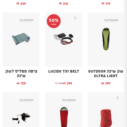
499
310
179
₪
₪
₪
50%
Outdoor
Outdoor
הנחה
שק שינה OUTDOOR
Lucido TX1 belt
ציפה מפליס לשק
ULTRA LIGHT
שינה
135
299
299
599
₪
₪
₪
₪
המחיר הנוכחי הוא: ₪299.
המחיר המקורי היה: ₪599.
Outdoor
Outdoor