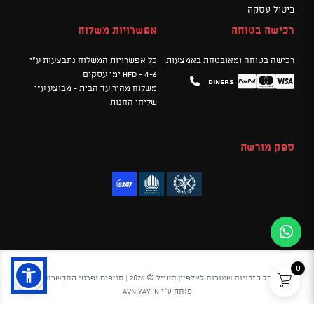
ביטול עסקה
רכישה בטוחה
אפשרויות משלוח
רכישה בטוחה ומאובטחת באמצעות:
כל אפשרויות המשלוח נתבצעות ע"י
HFD - 4-6 ימי עסקים
Diners
Mastercard
PayPal
Visa
משלוח מהיר עד הבית - מבוצע ע"י
שליחי החנות
ספק מורשה
0
כל הזכויות שמורות לאלפיין סטייל © 2026 |
סניפים ופרטי התקשרות
פותח ע"י
avniyay.in