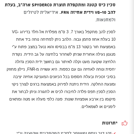
סכין כיס קטנה ומתקפלת תוצרת Spyderco ארה"ב, בעלת
להב VG-10 וידית אחיזה FRN.
אידיאלית לטיולים
ולמחנאות.
לסכין להב מתקפל באורך 7. 3 ס"מ מפלדת אל-חלד בדירוג
VG-
10
בעלת אחוז פחמן גבוה. הלהב ניתן לפתיחה נוחה ביד אחת
באמצעות חור בקוטר 13 מ"מ בבסיסו והוא ננעל במצב פתוח ע"י
מנגנון נעילה אחורית שניתן לשחרור בלחיצה על גב הידית. נקודת
הלחיצה שקועה מעט וקלה לאיתור גם בחושך.
ידית הסכין גדולה
יחסית ונוחה לאחיזה גם עם כפפות. היא עשוייה מ-FNR, ניילון מחוזק
בסיבי זכוכית ובעלת חספוס בכל הכיוונים המעניקה אחיזה יציבה
ומונעת החלקה. הידית ניתנת לפירוק באמצעות ברגים לצורך ניקוי
הסכין.
לסכין תפס פלדה לחיבורו לכיס או לחגורה וניתן לבחור את
מיקומו בין ארבע אופצויות שונות: פונה כלפי מעלה או מטה ומתאים
לימניים או לשמאליים.
יתרונות
זהו דור נוסף ומשופר לסכין המהפכנית שהוצגה ע"י