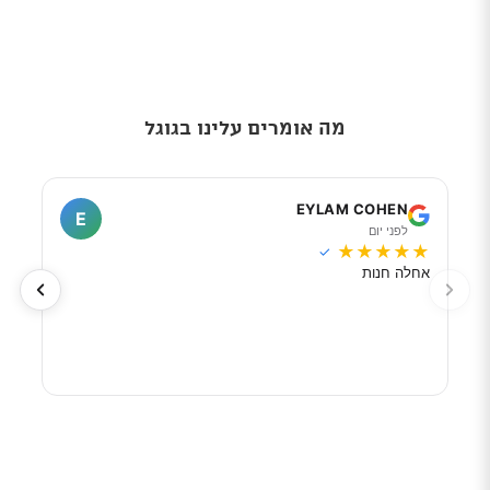
מה אומרים עלינו בגוגל
I
EYLAM COHEN
E
לפני יום
ל
★
★
★
★
★
★
★
✓
אחלה חנות
מוכר
לפי 
מאוד