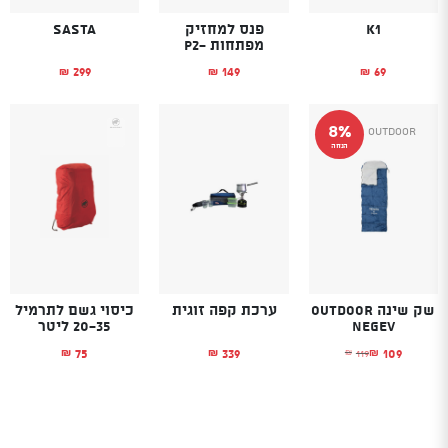
K1
פנס למחזיק
Sasta
מפתחות -P2
299
149
69
₪
₪
₪
8%
Outdoor
הנחה
שק שינה Outdoor
ערכת קפה זוגית
כיסוי גשם לתרמיל
Negev
20-35 ליטר
75
339
109
119
₪
₪
₪
₪
המחיר הנוכחי הוא: ₪109.
המחיר המקורי היה: ₪119.