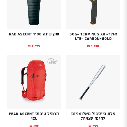
אולר- SOG- Terminus XR
שק שינה Rab Ascent 1100
LTE- Carbon+Gold
2,375
1,290
₪
₪
אלת בייסבול מאלומניום
תרמיל טיפוס Peak Ascent
להגנה עצמית
42L
699
255
₪
₪