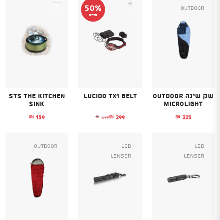
50%
Outdoor
הנחה
שק שינה OUTDOOR
Lucido TX1 belt
STS The Kitchen
Sink
Microlight
159
299
335
599
₪
₪
₪
₪
המחיר הנוכחי הוא: ₪299.
המחיר המקורי היה: ₪599.
Outdoor
Led
Led
Lenser
Lenser