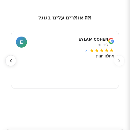
מה אומרים עלינו בגוגל
I
EYLAM COHEN
E
לפני יום
ל
★
★
★
★
★
★
★
✓
אחלה חנות
מוכר
לפי 
מאוד