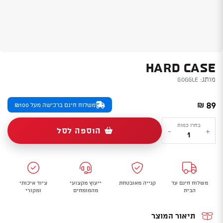
HARD CASE
מותג:
Goggle
89
₪
משלוח חינם ברכישה מעל ₪100
כמות
בחרו כמות
הוספה לסל
-
+
של
Hard
Case
משלוח חינם עד
קנייה מאובטחת
ייעוץ מקצועי
ציוד איכותי
הבית
מהמומחים
ומקורי
תיאור המוצר