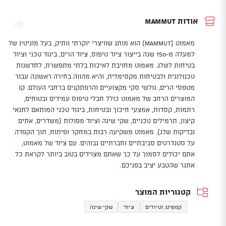
אודות Mammut
מאמוט (Mammut) הוא מותג שוויצרי יוקרתי וותיק, בעל מוניטין של
למעלה מ-150 שנה בייצור ציוד טיפוס, ציוד הרים, ביגוד טכני וציוד
בטיחות לשלג. מאמוט מחויבת לאיכות בלתי מתפשרת, לחדשנות
טכנולוגית ולבטיחות מקסימלית, והיא מהווה בחירה ראשונה עבור
מטפסי הרים, גולשי סקי מקצועיים והרפתקנים ברחבי העולם. קו
המוצרים הרחב של מאמוט כולל חבלי טיפוס עמידים ובטוחים,
רתמות, קסדות, אמצעי חיכוך ובטיחות, ביגוד טכני המותאם לתנאי
קיצון, תרמילים טכניים, שקי שינה וציוד מפולות (משדרים, אתים
ובדיקות שלג). מאמוט משקיעה רבות במחקר ופיתוח, תוך הקפדה
על סטנדרטים סביבתיים וחברתיים גבוהים. עם ציוד של מאמוט,
אתם יכולים לסמוך על כך שאתם מצוידים בטוב ביותר לקראת כל
אתגר שהטבע יציב בפניכם.
קטגוריות המוצר
קמפינג וטיולים
ציוד
שקי שינה