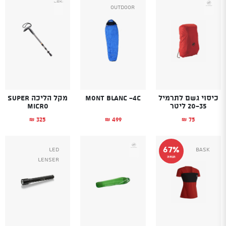
Outdoor
כיסוי גשם לתרמיל
Mont Blanc -4C
מקל הליכה SUPER
20-35 ליטר
MICRO
325
499
75
₪
₪
₪
67%
Led
Bask
הנחה
Lenser