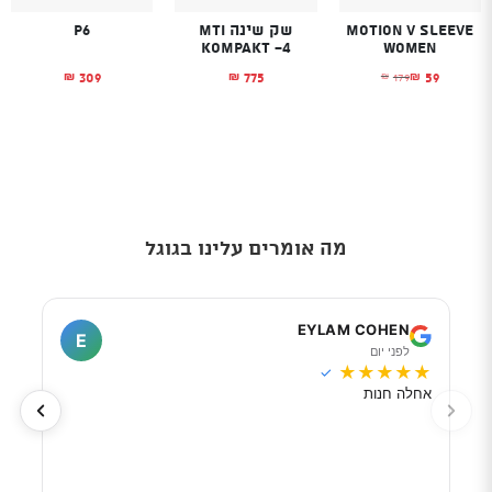
Motion V Sleeve
שק שינה MTI
P6
KOMPAKT -4
Women
309
775
59
179
₪
₪
₪
₪
המחיר הנוכחי הוא: ₪59.
המחיר המקורי היה: ₪179.
מה אומרים עלינו בגוגל
I
EYLAM COHEN
E
לפני יום
ל
★
★
★
★
★
★
★
✓
אחלה חנות
מוכר
לפי 
מאוד