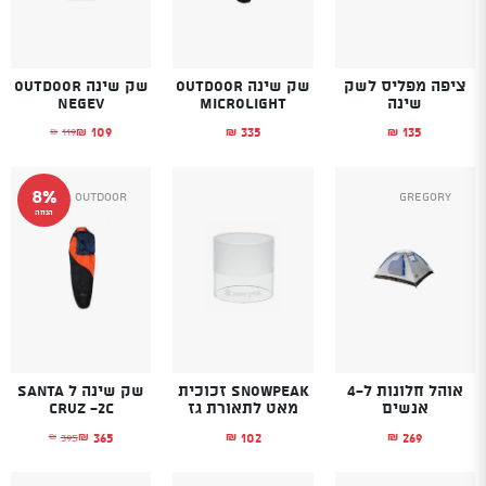
ציפה מפליס לשק
שק שינה OUTDOOR
שק שינה Outdoor
שינה
Microlight
Negev
109
335
135
119
₪
₪
₪
₪
המחיר הנוכחי הוא
המחיר המקורי היה
8%
Outdoor
Gregory
הנחה
אוהל חלונות ל-4
SnowPeak זכוכית
שק שינה ל Santa
אנשים
מאט לתאורת גז
Cruz -2C
365
102
269
395
₪
₪
₪
₪
המחיר הנוכחי הוא
המחיר המקורי היה