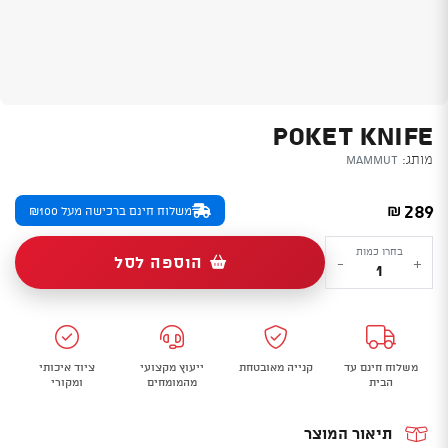
POKET KNIFE
מותג:
Mammut
289
₪
משלוח חינם ברכישה מעל ₪100
כמות
בחרו כמות
הוספה לסל
-
+
של
Poket
Knife
משלוח חינם עד
קנייה מאובטחת
ייעוץ מקצועי
ציוד איכותי
הבית
מהמומחים
ומקורי
תיאור המוצר