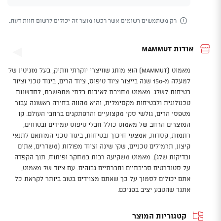
רק משתמשים רשומים אשר רכשו מוצר זה יכולים לרשום חוות דעת.
אודות Mammut
מאמוט (Mammut) הוא מותג שוויצרי יוקרתי וותיק, בעל מוניטין של
למעלה מ-150 שנה בייצור ציוד טיפוס, ציוד הרים, ביגוד טכני וציוד
בטיחות לשלג. מאמוט מחויבת לאיכות בלתי מתפשרת, לחדשנות
טכנולוגית ולבטיחות מקסימלית, והיא מהווה בחירה ראשונה עבור
מטפסי הרים, גולשי סקי מקצועיים והרפתקנים ברחבי העולם. קו
המוצרים הרחב של מאמוט כולל חבלי טיפוס עמידים ובטוחים,
רתמות, קסדות, אמצעי חיכוך ובטיחות, ביגוד טכני המותאם לתנאי
קיצון, תרמילים טכניים, שקי שינה וציוד מפולות (משדרים, אתים
ובדיקות שלג). מאמוט משקיעה רבות במחקר ופיתוח, תוך הקפדה
על סטנדרטים סביבתיים וחברתיים גבוהים. עם ציוד של מאמוט,
אתם יכולים לסמוך על כך שאתם מצוידים בטוב ביותר לקראת כל
אתגר שהטבע יציב בפניכם.
קטגוריות המוצר