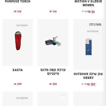
PURPOSE TORCH
Motion V Sleeve
Women
179
119
59
179
₪
₪
₪
₪
המחיר הנוכחי הוא: ₪59.
המחיר המקורי היה: ₪179.
8%
הנחה
Outdoor
Outdoor
ערכת קפה מדגם
Sasta
טיטניום
שק שינה Outdoor
Negev
299
339
109
119
₪
₪
₪
₪
המחיר הנוכחי הוא: ₪109.
המחיר המקורי היה: ₪119.
Outdoor