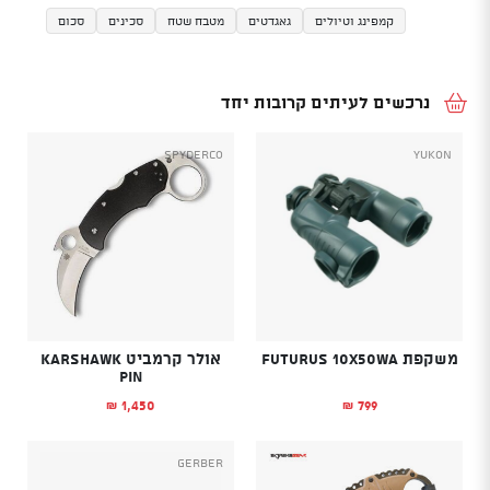
קמפינג וטיולים
גאגדטים
מטבח שטח
סכינים
סכום
נרכשים לעיתים קרובות יחד
Spyderco
YUKON
משקפת Futurus 10X50WA
אולר קרמביט Karshawk
pin
1,450
799
₪
₪
Gerber