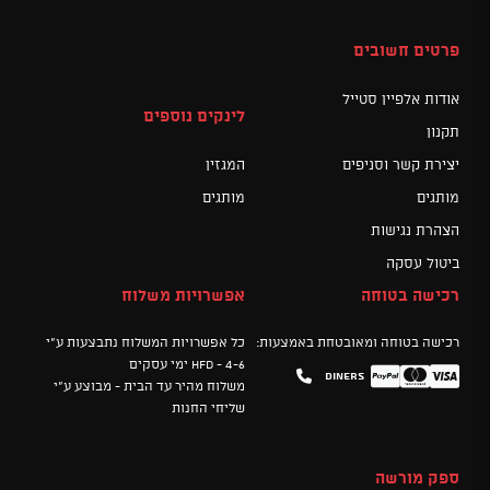
פרטים חשובים
אודות אלפיין סטייל
לינקים נוספים
תקנון
יצירת קשר וסניפים
המגזין
מותגים
מותגים
הצהרת נגישות
ביטול עסקה
רכישה בטוחה
אפשרויות משלוח
רכישה בטוחה ומאובטחת באמצעות:
כל אפשרויות המשלוח נתבצעות ע"י
HFD - 4-6 ימי עסקים
Diners
Mastercard
PayPal
Visa
משלוח מהיר עד הבית - מבוצע ע"י
שליחי החנות
ספק מורשה