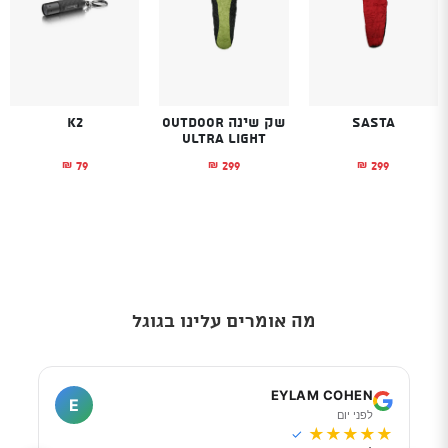
Sasta
שק שינה OUTDOOR
K2
ULTRA LIGHT
79
299
299
₪
₪
₪
מה אומרים עלינו בגוגל
I
EYLAM COHEN
E
לפני יום
ל
★
★
★
★
★
★
★
✓