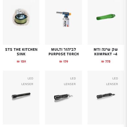
שק שינה MTI
לביהור MULTI
STS The Kitchen
Sink
PURPOSE TORCH
KOMPAKT -4
159
179
775
₪
₪
₪
Led
Led
Led
Lenser
Lenser
Lenser