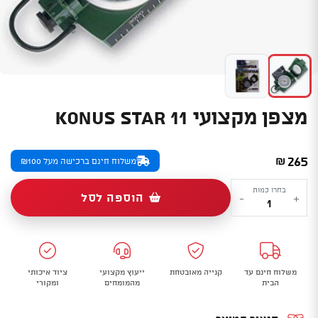
מצפן מקצועי KONUS STAR 11
265
₪
משלוח חינם ברכישה מעל ₪100
כמות
בחרו כמות
הוספה לסל
-
+
של
מצפן
מקצועי
KONUS
משלוח חינם עד
קנייה מאובטחת
ייעוץ מקצועי
ציוד איכותי
STAR
הבית
מהמומחים
ומקורי
11