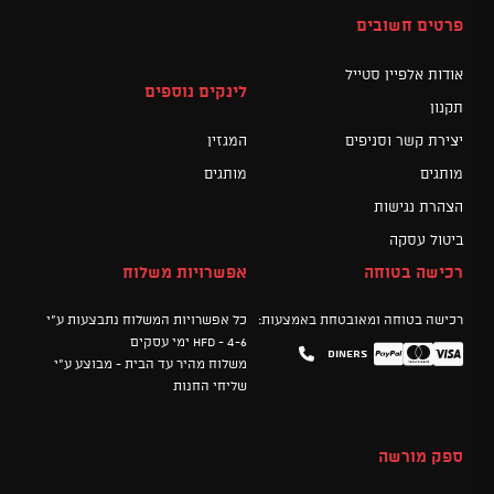
פרטים חשובים
אודות אלפיין סטייל
לינקים נוספים
תקנון
יצירת קשר וסניפים
המגזין
מותגים
מותגים
הצהרת נגישות
ביטול עסקה
רכישה בטוחה
אפשרויות משלוח
רכישה בטוחה ומאובטחת באמצעות:
כל אפשרויות המשלוח נתבצעות ע"י
HFD - 4-6 ימי עסקים
Diners
Mastercard
PayPal
Visa
משלוח מהיר עד הבית - מבוצע ע"י
שליחי החנות
ספק מורשה