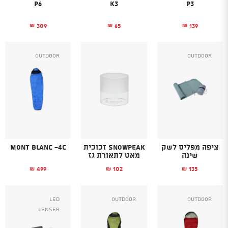
P6
K3
P3
309
65
139
₪
₪
₪
Outdoor
Outdoor
ציפה מפליס לשק
SnowPeak זכוכית
Mont Blanc -4C
שינה
מאט לתאורת גז
499
102
135
₪
₪
₪
Led
Outdoor
Outdoor
Lenser