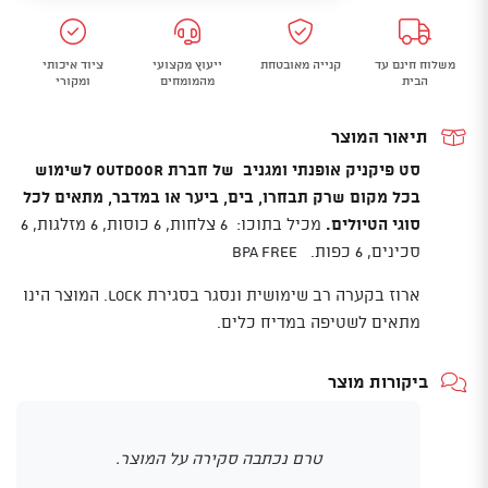
כלים
לפיקניק
משלוח חינם עד
קנייה מאובטחת
ייעוץ מקצועי
ציוד איכותי
6
הבית
מהמומחים
ומקורי
אנשים
OUTDOOR
תיאור המוצר
סט פיקניק אופנתי ומגניב של חברת OUTDOOR לשימוש
בכל מקום שרק תבחרו, בים, ביער או במדבר, מתאים לכל
סוגי הטיולים.
מכיל בתוכו: 6 צלחות, 6 כוסות, 6 מזלגות, 6
סכינים, 6 כפות. BPA FREE
ארוז בקערה רב שימושית ונסגר בסגירת Lock.
המוצר הינו
מתאים לשטיפה במדיח כלים.
ביקורות מוצר
טרם נכתבה סקירה על המוצר.