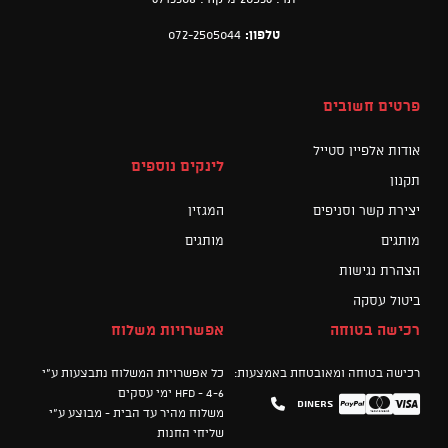
טלפון:
072-2505044
פרטים חשובים
אודות אלפיין סטייל
לינקים נוספים
תקנון
יצירת קשר וסניפים
המגזין
מותגים
מותגים
הצהרת נגישות
ביטול עסקה
רכישה בטוחה
אפשרויות משלוח
רכישה בטוחה ומאובטחת באמצעות:
כל אפשרויות המשלוח נתבצעות ע"י
HFD - 4-6 ימי עסקים
Diners
Mastercard
PayPal
Visa
משלוח מהיר עד הבית - מבוצע ע"י
שליחי החנות