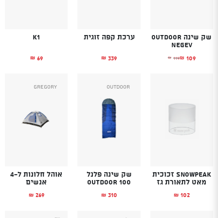
שק שינה Outdoor
ערכת קפה זוגית
K1
Negev
69
339
109
119
₪
₪
₪
₪
המחיר הנוכחי הוא: ₪109.
המחיר המקורי היה: ₪119.
Gregory
Outdoor
SnowPeak זכוכית
שק שינה פלנל
אוהל חלונות ל-4
מאט לתאורת גז
Outdoor 100
אנשים
269
310
102
₪
₪
₪