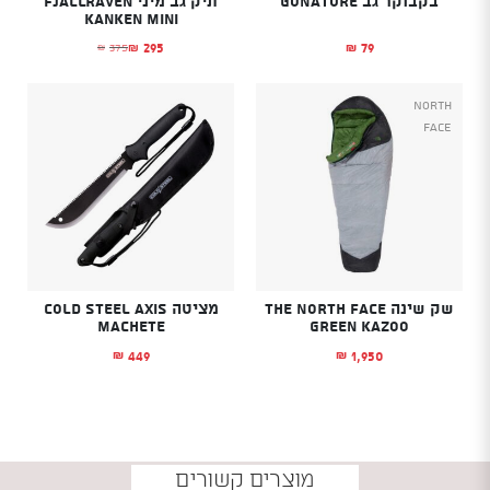
בקבוקר גב GONATURE
תיק גב מיני Fjallraven
Kanken Mini
295
79
375
₪
₪
₪
המחיר הנוכחי הוא: ₪295.
המחיר המקורי היה: ₪375.
North
Face
שק שינה The North Face
מציטה COLD STEEL AXIS
MACHETE
Green Kazoo
449
1,950
₪
₪
מוצרים קשורים