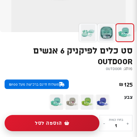
סט כלים לפיקניק 6 אנשים
OUTDOOR
מותג:
Outdoor
125
₪
משלוח חינם ברכישה מעל ₪100
צבע
כמות
בחרו כמות
הוספה לסל
-
+
של
סט