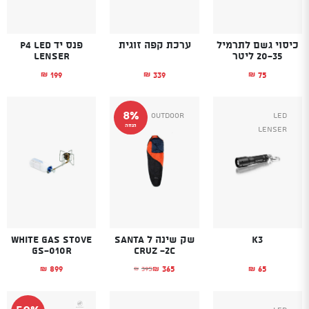
כיסוי גשם לתרמיל
ערכת קפה זוגית
פנס יד P4 LED
20-35 ליטר
LENSER
199
339
75
₪
₪
₪
8%
Outdoor
Led
הנחה
Lenser
K3
שק שינה ל Santa
White Gas Stove
GS-010R
Cruz -2C
899
365
65
395
₪
₪
₪
₪
המחיר הנוכחי הוא: ₪365.
המחיר המקורי היה: ₪395.
50%