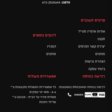
טלפון:
072-2505044
פרטים חשובים
אודות אלפיין סטייל
לינקים נוספים
תקנון
יצירת קשר וסניפים
המגזין
מותגים
מותגים
הצהרת נגישות
ביטול עסקה
רכישה בטוחה
אפשרויות משלוח
רכישה בטוחה ומאובטחת באמצעות:
כל אפשרויות המשלוח נתבצעות ע"י
HFD - 4-6 ימי עסקים
Diners
Mastercard
PayPal
Visa
משלוח מהיר עד הבית - מבוצע ע"י
שליחי החנות