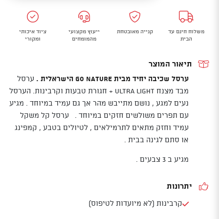
יחיד
עם
משלוח חינם עד
קנייה מאובטחת
ייעוץ מקצועי
ציוד איכותי
ערכת
הבית
מהמומחים
ומקורי
רצועות
טבעת
תיאור המוצר
לתליה
ערסל שכיבה יחיד מבית GO NATURE הישראלית .
ערסל
GO
מבד מצנח Ultra light + חגורת טבעות וקרבינות. הערסל
NATURE
נעים למגע , נושם מתייבש מהר אך גם עמיד במיוחד . מגיע
UTRA
עם תפרים משולשים חזקים במיוחד . ערסל קל משקל
LIGHT
עמיד וחזק מתאים לתרמילאים , לטיולים בטבע , קמפינג
או סתם לגינה בבית .
מגיע ב 3 צבעים .
יתרונות
קרבינות (לא מיועדות לטיפוס)