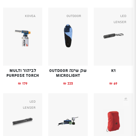
Kovea
Outdoor
Led
Lenser
K1
שק שינה OUTDOOR
לביהור MULTI
PURPOSE TORCH
Microlight
179
335
69
₪
₪
₪
Led
Lenser