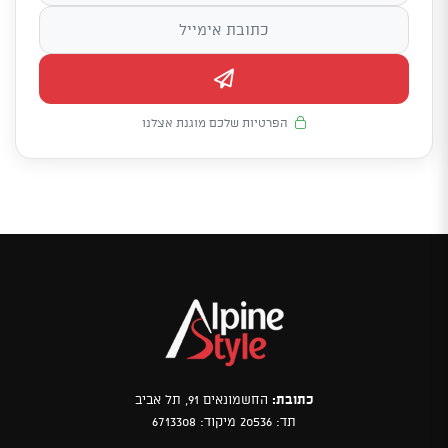
הפרטיות שלכם מוגנת אצלנו
כתובת:
החשמונאים 91, תל אביב
תד: 20536 מיקוד: 6713308