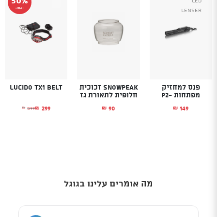
Led
הנחה
Lenser
פנס למחזיק
SnowPeak זכוכית
Lucido TX1 belt
מפתחות -P2
חלופית לתאורת גז
299
90
149
599
₪
₪
₪
₪
המחיר הנוכחי הוא
המחיר המקורי היה
מה אומרים עלינו בגוגל