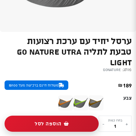
ערסל יחיד עם ערכת רצועות
טבעת לתליה GO NATURE UTRA
LIGHT
מותג:
GoNature
189
₪
משלוח חינם ברכישה מעל ₪100
צבע
כמות
בחרו כמות
הוספה לסל
-
+
של
ערסל