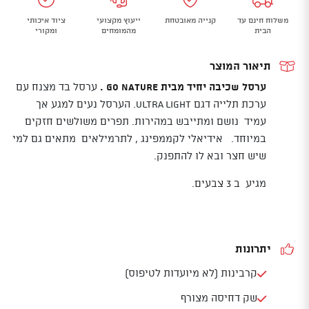
עם
משלוח חינם עד
קנייה מאובטחת
ייעוץ מקצועי
ציוד איכותי
ערכת
הבית
מהמומחים
ומקורי
תליה
GO
תיאור המוצר
NATURE
ערסל שכיבה יחיד מבית GO NATURE .
ערסל בד מצנח עם
ULTRA
ערכת תלייה דגם ULTRA LIGHT. הערסל נעים למגע אך
LIGHT
עמיד נושם ומתייבש במהירות. תפרים משולשים חזקים
במיוחד. אידיאלי לקממפינג , לתרמילאים מתאים גם למי
שיש חצר ובא לו להתפנק.
מגיע ב 3 צבעים.
יתרונות
קרבינות (לא מיועדות לטיפוס)
שק דחיסה מצורף