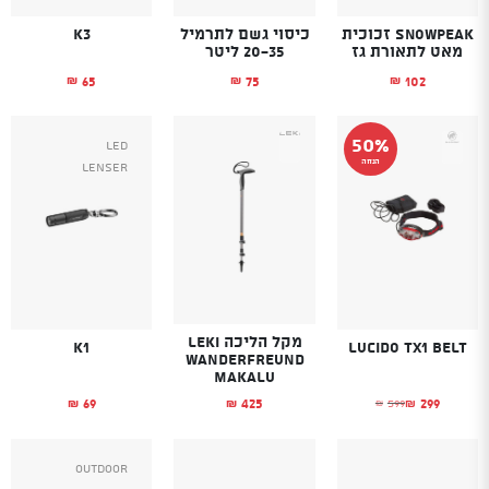
SnowPeak זכוכית
כיסוי גשם לתרמיל
K3
מאט לתאורת גז
20-35 ליטר
65
75
102
₪
₪
₪
50%
Led
הנחה
Lenser
מקל הליכה LEKI
K1
Lucido TX1 belt
WANDERFREUND
MAKALU
69
299
425
599
₪
₪
₪
₪
המחיר הנוכחי הוא: ₪299.
המחיר המקורי היה: ₪599.
Outdoor