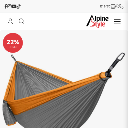
סניפים
22%
הנחה