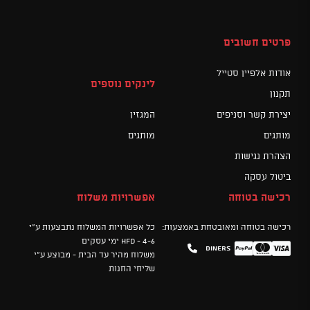
פרטים חשובים
אודות אלפיין סטייל
לינקים נוספים
תקנון
יצירת קשר וסניפים
המגזין
מותגים
מותגים
הצהרת נגישות
ביטול עסקה
רכישה בטוחה
אפשרויות משלוח
רכישה בטוחה ומאובטחת באמצעות:
כל אפשרויות המשלוח נתבצעות ע"י
HFD - 4-6 ימי עסקים
Diners
Mastercard
PayPal
Visa
משלוח מהיר עד הבית - מבוצע ע"י
שליחי החנות