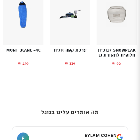
SnowPeak זכוכית
ערכת קפה זוגית
Mont Blanc -4C
חלופית לתאורת גז
499
339
90
₪
₪
₪
מה אומרים עלינו בגוגל
I
EYLAM COHEN
E