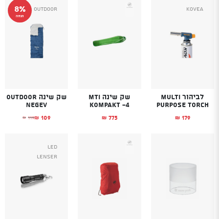
8%
Outdoor
Kovea
הנחה
לביהור MULTI
שק שינה MTI
שק שינה Outdoor
Negev
KOMPAKT -4
PURPOSE TORCH
109
775
179
119
₪
₪
₪
₪
המחיר הנוכחי הוא
המחיר המקורי היה
Led
Lenser