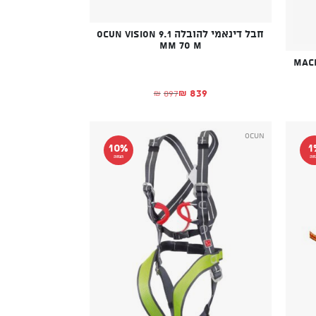
חבל דינאמי להובלה OCUN VISION 9.1
MM 70 M
839
897
₪
₪
המחיר הנוכחי הוא: ₪839.
המחיר המקורי היה: ₪897.
א: ₪699.
ה: ₪725.
Ocun
10%
1
חה
הנחה