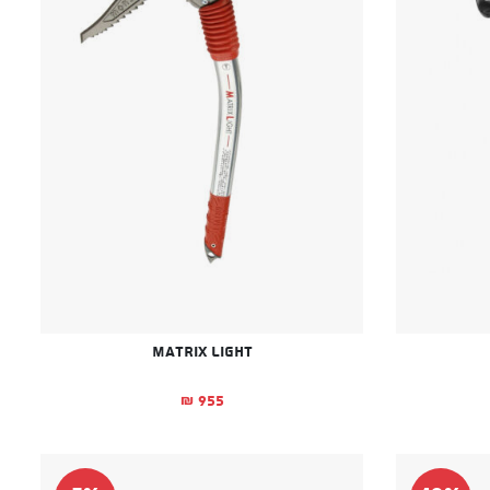
Matrix Light
955
₪