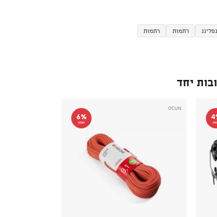
פלינג
רתמות
רתמות
בות יחד
Ocun
6%
4
חה
הנחה