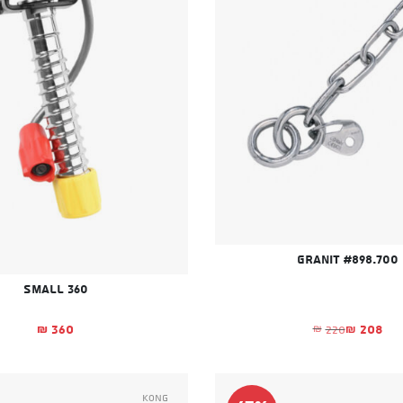
Granit #898.700
Small 360
208
360
220
₪
₪
₪
המחיר הנוכחי הוא: ₪208.
המחיר המקורי היה: ₪220.
Kong