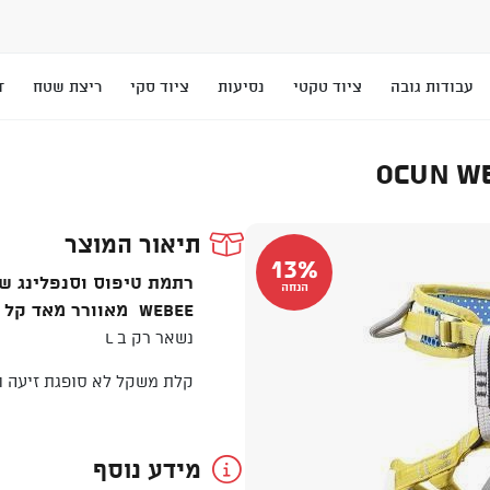
עבודות גובה
ציוד טקטי
נסיעות
ציוד סקי
ריצת שטח
T
תיאור המוצר
13%
הנחה
WEBEE מאוורר מאד קל משקל בנוי ב 3D ונוחה במיוחד .
נשאר רק ב L
קלת משקל לא סופגת זיעה ו
מידע נוסף