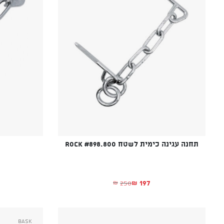
תחנה עגינה כימית לשטח Rock #898.800
197
250
₪
₪
המחיר הנוכחי הוא: ₪197.
המחיר המקורי היה: ₪250.
Bask