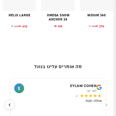
Helix Large
Omega Snow
Mdium 360
Anchor 24
410
199
370
440
399
₪
₪
₪
₪
₪
המחיר הנוכחי הוא: ₪370.
המחיר המקורי היה: ₪399.
המחיר הנוכחי הוא
המחיר המקורי היה
מה אומרים עלינו בגוגל
I
EYLAM COHEN
E
לפני יום
ל
★
★
★
★
★
★
★
✓
אחלה חנות
מוכר
לפי 
מאוד