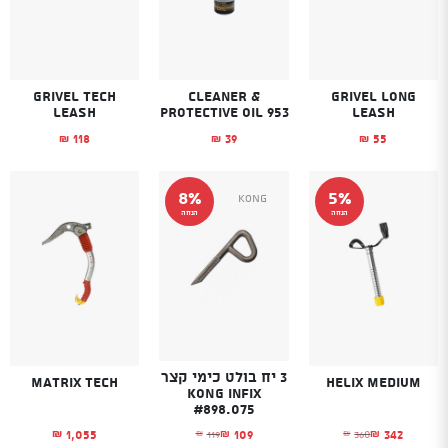
Grivel Tech
Cleaner &
Grivel Long
leash
Protective Oil 953
leash
118
39
55
₪
₪
₪
8%
5%
Kong
הנחה
הנחה
3 יח בולט כימי קצר
Matrix Tech
Helix Medium
KONG Infix
#898.075
1,055
342
109
360
119
₪
₪
₪
₪
₪
המחיר הנוכחי הוא: ₪342.
המחיר המקורי היה: ₪360.
המחיר הנוכחי הוא: ₪109.
המחיר המקורי היה: ₪119.