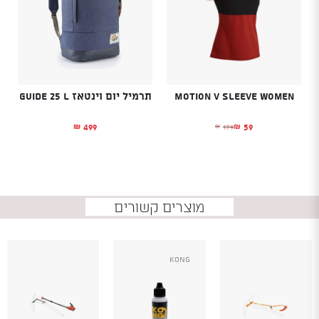
Motion V Sleeve Women
תרמיל יום וינטאז GUIDE 25 L
499
59
179
₪
₪
₪
המחיר הנוכחי הוא: ₪59.
המחיר המקורי היה: ₪179.
מוצרים קשורים
Kong