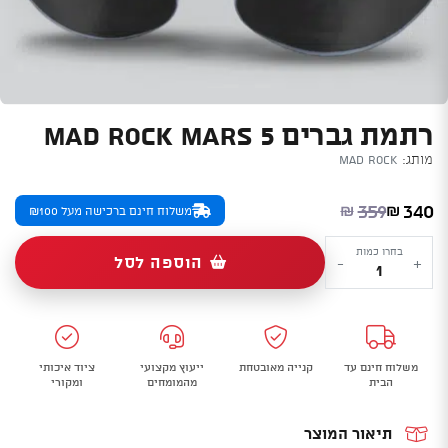
רתמת גברים MAD ROCK MARS 5
מותג:
Mad Rock
המחיר הנוכחי הוא: ₪340.
המחיר המקורי היה: ₪359.
359
340
₪
₪
משלוח חינם ברכישה מעל ₪100
כמות
בחרו כמות
הוספה לסל
-
+
של
רתמת
גברים
MAD
משלוח חינם עד
קנייה מאובטחת
ייעוץ מקצועי
ציוד איכותי
ROCK
הבית
מהמומחים
ומקורי
MARS
5
תיאור המוצר