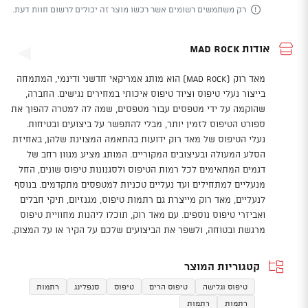
רק משתמשים רשומים אשר רכשו מוצר זה יכולים לרשום חוות דעת.
אודות Mad Rock
מאד רוק (Mad Rock) הוא מותג אמריקאי חדשני ודינמי, המתמחה
בייצור נעלי טיפוס וציוד טיפוס איכותי במחירים נגישים. החברה,
שהוקמה על ידי מטפסים עבור מטפסים, שמה לה למטרה להפוך את
ספורט הטיפוס לזמין יותר, מבלי להתפשר על ביצועים ובטיחות.
נעלי הטיפוס של מאד רוק ידועות בהתאמה המצוינת שלהן, באחיזת
הסלע המעולה ובעיצובים המקוריים. המותג מציע מגוון רחב של
דגמים המתאימים לכל רמות הטיפוס ולסגנונות טיפוס שונים, החל
מנעליים למתחילים ועד נעליים טכניות למטפסים מתקדמים. בנוסף
לנעליים, מאד רוק מייצרת גם רתמות טיפוס, מגנזיום, תיקי חבלים
ואביזרי טיפוס נוספים. עם מאד רוק, תוכלו ליהנות מחוויית טיפוס
מרגשת ובטוחה, ולשפר את הביצועים שלכם על הקיר או על המצוק.
קטגוריות המוצר
טיפוס וגלישה
טיפוס הרים
טיפוס
סנפלינג
רתמות
רתמות
רתמות