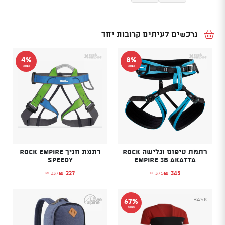
נרכשים לעיתים קרובות יחד
4%
8%
הנחה
הנחה
רתמת טיפוס וגלישה Rock
רתמת חניך Rock Empire
Speedy
Empire 3B Akatta
227
345
237
375
₪
₪
₪
₪
המחיר הנוכחי הוא: ₪345.
המחיר המקורי היה: ₪375.
המחיר הנוכחי הוא: ₪227.
המחיר המקורי היה: ₪237.
Bask
67%
הנחה