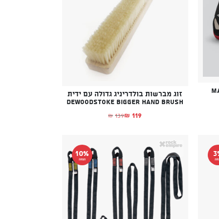
זוג מברשות בולדריניג גדולה עם ידית
deWoodstoke Bigger Hand Brush
119
139
₪
₪
א: ₪485.
ה: ₪499.
המחיר הנוכחי הוא: ₪119.
המחיר המקורי היה: ₪139.
10%
3
חה
הנחה