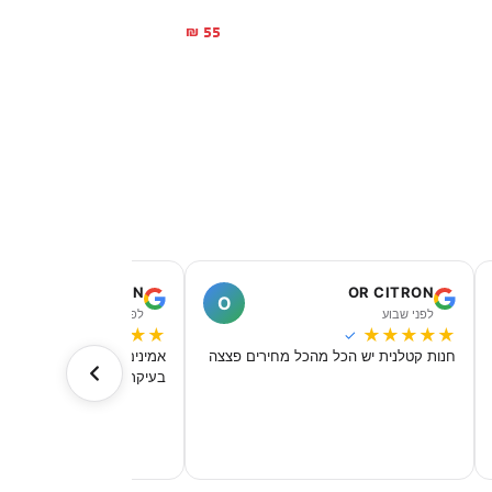
55
₪
MEIR DAHAN
OR CITRON
O
לפני שבוע
לפני שבוע
★
★
★
★
★
★
★
★
★
★
✓
✓
חנות קטלנית יש הכל מהכל מחירים פצצה
אמינים מקצועיים מאוד, מחיר
בעיקר במבצעים 🖐