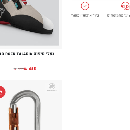
צועי מהמומחים
ציוד איכותי ומקורי
נעלי טיפוס Mad Rock Talaria
485
499
₪
₪
המחיר הנוכחי הו
המחיר המקורי הי
%
הנ