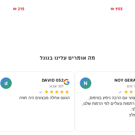
215
955
₪
₪
מה אומרים עלינו בגוגל
DAVID 052
NOY GER
d
N
לפני שבוע
★
★
★
★
★
★
★
✓
✓
ועי עם הרבה ניסיון בטיפוס,
הגענו אחלה מבצעים היה חוויה
רתמות ונעליים לפי הרמות שלנו,
י.
לץ