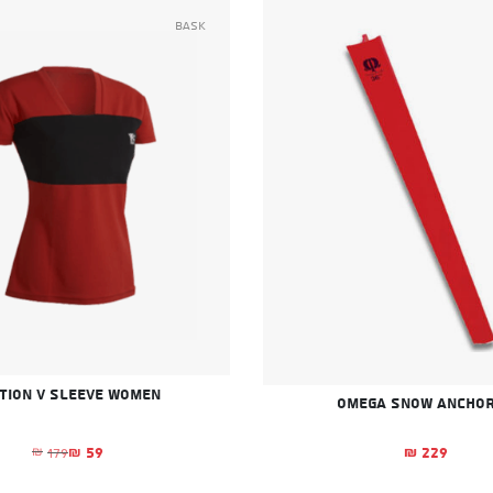
Bask
tion V Sleeve Women
Omega Snow Anchor
59
229
179
₪
₪
₪
המחיר הנוכח
המחיר המקור