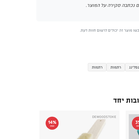
 נכתבה סקירה על המוצר.
ו מוצר זה יכולים לרשום חוות דעת.
פלינג
רתמות
רתמות
בות יחד
deWoodstoke
14%
3
חה
הנחה