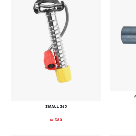
Small 360
360
₪
י הוא: ₪12.
רי היה: ₪29.