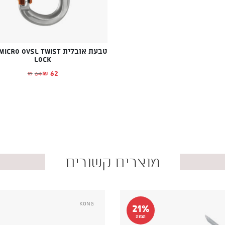
טבעת אובלית RO OVSL TWIST
LOCK
62
64
₪
₪
המחיר הנוכחי הו
המחיר המקורי ה
מוצרים קשורים
Kong
21%
הנחה