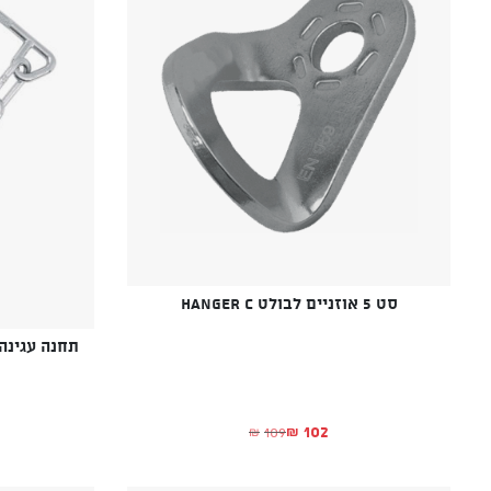
סט 5 אוזניים לבולט HANGER C
תחנה עגינה כימית
102
109
₪
₪
המחיר הנוכחי הוא: ₪102.
המחיר המקורי היה: ₪109.