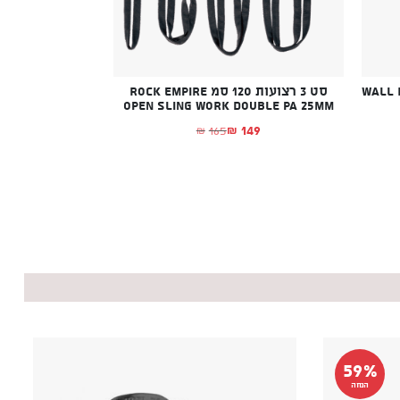
WALL MIC
סט 3 רצועות 120 סמ Rock Empire
Open Sling Work Double PA 25mm
149
165
₪
₪
א: ₪62.
יה: ₪64.
המחיר הנוכחי הוא: ₪149.
המחיר המקורי היה: ₪165.
59%
הנחה