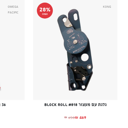
Omega
Kong
28%
Pacific
הנחה
גלגת עם מעצור Block Roll #818
 36
469
650
₪
₪
המחיר הנוכחי הוא: ₪469.
המחיר המקורי היה: ₪650.