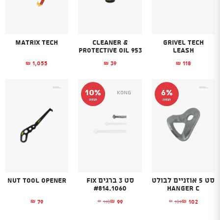
Matrix Tech
Cleaner &
Grivel Tech
Protective Oil 953
leash
1,055
39
118
₪
₪
₪
10%
6%
Kong
הנחה
הנחה
סט 5 אוזניים לבולט
סט 3 ברגים Fix
Nut Tool opener
#814.1060
HANGER C
79
99
102
110
109
₪
₪
₪
₪
₪
המחיר הנוכחי הוא: ₪102.
המחיר המקורי היה: ₪109.
המחיר הנוכחי הוא: ₪99.
המחיר המקורי היה: ₪110.