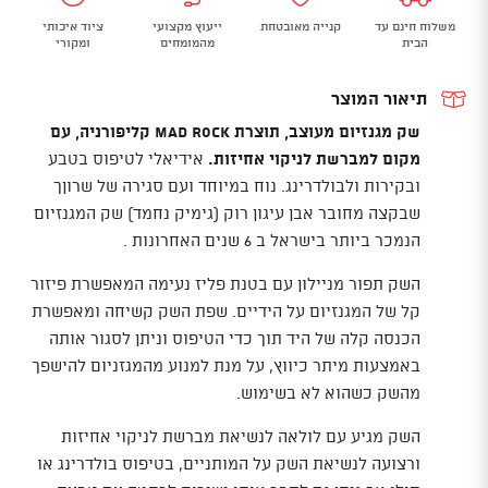
MAD
משלוח חינם עד
קנייה מאובטחת
ייעוץ מקצועי
ציוד איכותי
ROCK
הבית
מהמומחים
ומקורי
Koala
תיאור המוצר
שק מגנזיום מעוצב, תוצרת Mad Rock קליפורניה, עם
מקום למברשת לניקוי אחיזות.
אידיאלי לטיפוס בטבע
ובקירות ולבולדרינג. נוח במיוחד ועם סגירה של שרוןך
שבקצה מחובר אבן עיגון רוק (גימיק נחמד) שק המגנזיום
הנמכר ביותר בישראל ב 6 שנים האחרונות .
השק תפור מניילון עם בטנת פליז נעימה המאפשרת פיזור
קל של המגנזיום על הידיים. שפת השק קשיחה ומאפשרת
הכנסה קלה של היד תוך כדי הטיפוס וניתן לסגור אותה
באמצעות מיתר כיווץ, על מנת למנוע מהמגזניום להישפך
מהשק כשהוא לא בשימוש.
השק מגיע עם לולאה לנשיאת מברשת לניקוי אחיזות
ורצועה לנשיאת השק על המותניים, בטיפוס בולדרינג או