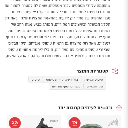
שהוקמה על ידי מטפסים עבור מטפסים, שמה לה למטרה להפוך את
ספורט הטיפוס לזמין יותר, מבלי להתפשר על ביצועים ובטיחות.
נעלי הטיפוס של מאד רוק ידועות בהתאמה המצוינת שלהן, באחיזת
הסלע המעולה ובעיצובים המקוריים. המותג מציע מגוון רחב של
דגמים המתאימים לכל רמות הטיפוס ולסגנונות טיפוס שונים, החל
מנעליים למתחילים ועד נעליים טכניות למטפסים מתקדמים. בנוסף
לנעליים, מאד רוק מייצרת גם רתמות טיפוס, מגנזיום, תיקי חבלים
ואביזרי טיפוס נוספים. עם מאד רוק, תוכלו ליהנות מחוויית טיפוס
מרגשת ובטוחה, ולשפר את הביצועים שלכם על הקיר או על המצוק.
קטגוריות המוצר
טיפוס וגלישה
בולדריניג וקירות טיפוס
טיפוס
שקי מגנזיום
מגנזיום ושקי מגנזיום
נרכשים לעיתים קרובות יחד
Kong
5%
1%
הנחה
הנחה