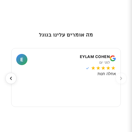
מה אומרים עלינו בגוגל
I
EYLAM COHEN
E
לפני יום
ל
★
★
★
★
★
★
★
✓
אחלה חנות
מוכר
לפי 
מאוד