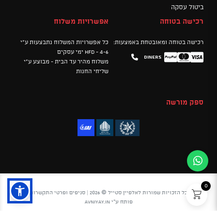
ביטול עסקה
רכישה בטוחה
אפשרויות משלוח
רכישה בטוחה ומאובטחת באמצעות:
כל אפשרויות המשלוח נתבצעות ע"י
HFD - 4-6 ימי עסקים
Diners
Mastercard
PayPal
Visa
משלוח מהיר עד הבית - מבוצע ע"י
שליחי החנות
ספק מורשה
0
כל הזכויות שמורות לאלפיין סטייל © 2026 |
סניפים ופרטי התקשרות
פותח ע"י
avniyay.in