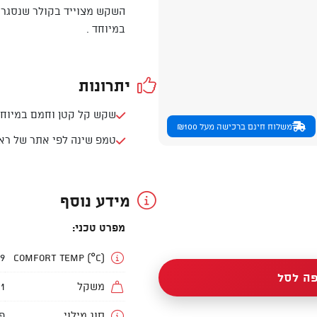
השקש מצוייד בקולר שנסגר ס
במיוחד .
יתרונות
שקש קל קטן וחמם במיוחד
משלוח חינם ברכישה מעל ₪100
טמפ שינה לפי אתר של ראב
מידע נוסף
מפרט טכני:
Comfort Temp (°C)
9- עד 0 מעלות
ה לסל
משקל
1 קילו עד 1.5 קילו
סוג מילוי
פ