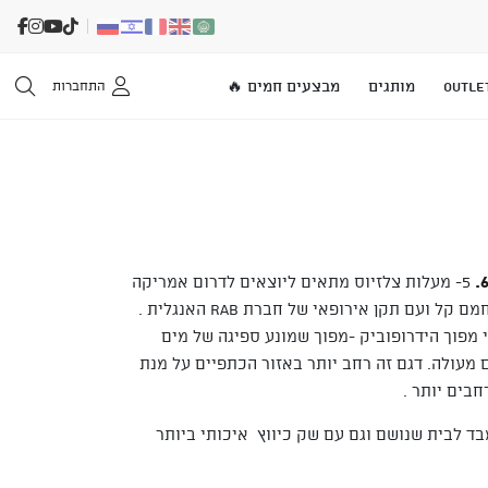
OUTLE
מותגים
מבצעים חמים 🔥
התחברות
5- מעלות צלזיוס מתאים ליוצאים לדרום אמריקה
או ניו זילנד שרוצים שקש מחמם קל ועם תקן אירופאי של חברת Rab האנגלית .
מפוך הידרופוביק -מפוך שמונע ספיגה של מים
ם מעולה. דגם זה רחב יותר באזור הכתפיים על מנת
בים יותר .
ד לבית שנושם וגם עם שק כיווץ איכותי ביותר