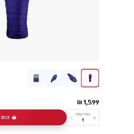
1,599
₪
כמות
בחרו כמות
הוספ
-
+
של
שק