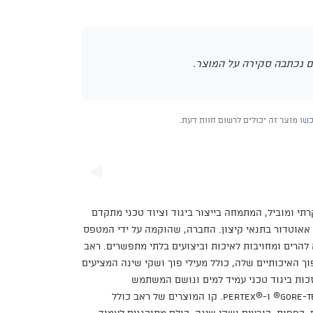
 נכתבה סקירה על המוצר.
ו מוצר זה יכולים לרשום חוות דעת.
יטי יוקרתי ומוביל, המתמחה בייצור ביגוד וציוד טכני מתקדם
 אאוטדור בתנאי קיצון. החברה, שהוקמה על ידי המטפס
להרים ומחויבות לאיכות וביצועים בלתי מתפשרים. ראב
וך האיכותיים שלה, כולל מעילי פוך ושקי שינה המציעים
זכות ביגוד טכני עמיד למים ונושם המשתמש
בטכנולוגיות מתקדמות כמו Gore-Tex® ו-Pertex®‎. קו המוצרים של ראב כולל
, כפפות, כובעים ושקי שינה, כולם מתוכננים לעמוד