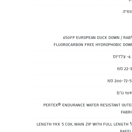
ומיה
650FP European Duck Down / Rab
Fluorocarbon free Hydrophobic Dow
צלזיוס
22- סמ
200-72- סמ
10 גרם
Pertex® Endurance water resistant oute
fabri
¾ length YKK 5 coil main zip with full length
baffl