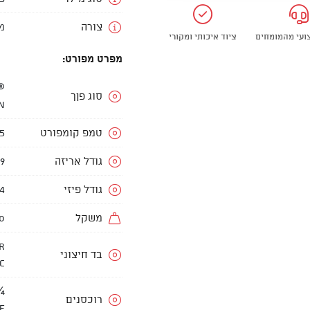
צורה
מ
צועי מהמומחים
ציוד איכותי ומקורי
מפרט מפורט:
®
סוג פןך
n
טמפ קומפורט
6.5- 
גודל אריזה
39
גודל פיזי
54
משקל
90
r
בד חיצוני
c
רוכסנים
e