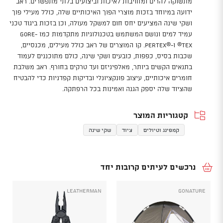
מתשוקה להרים ומחויבות לאיכות וביצועים בלתי מתפשרים. ראב
ידועה במיוחד בזכות מוצרי הפוך האיכותיים שלה, כולל מעילי פוך
ושקי שינה המציעים יחס חום למשקל מעולה, וכן בזכות ביגוד טכני
עמיד למים ונושם המשתמש בטכנולוגיות מתקדמות כמו Gore-
Tex® ו-Pertex®‎. קו המוצרים של ראב כולל מעילים, מכנסיים,
שכבות בסיס, כפפות, כובעים ושקי שינה, כולם מתוכננים לעמוד
בתנאים הקשים ביותר, מאלפיניזם ועד טרקים בחורף. ראב משלבת
חומרים איכותיים, עיצוב פונקציונלי ובדיקות קפדניות כדי להבטיח
שהציוד שלה יספק הגנה ואמינות בכל הרפתקה.
קטגוריות המוצר
קמפינג וטיולים
ציוד
שקי שינה
נרכשים לעיתים קרובות יחד
Leatherman
GoNature