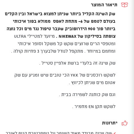
תיאור המוצר
שק השינה הקליל ביותר שניתן למצוא בישראל ובין הקלים
בעולם לטמפ של 6- מתחת לאפס ממולא בפוך איכותי
ביותר פוך 900 הידרופוביק שעבר טיפול נגד מים וכל נוצה
צופתה בסיליקון של NIKEWAX .
מיועד למטיילי ULTRA
ומטפסי הרים שרוצים שקש קל משקל וסופר איכותי
ומחמם במיוחד . מתקפל לגודל שלבערך 3 פחיות קולה .
שק שינה זה בלעדי ברשת אלפיין סטייל .
לשקש רוכסנים של YKK הכי טובים שיש ומגיע עם שק
אטום מים שניתן לכיווץ .
וגם שק כותנה לשמירה בבית .
לשקש תקן EN מחמיר .
יתרונות
שק שינה מבודד מאוד השומר על טמפרטורת הגוף לאורך