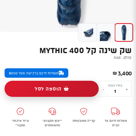
שק שינה קל MYTHIC 400
מותג:
Rab
3,400
₪
משלוח חינם ברכישה מעל ₪100
כמות
בחרו כמות
הוספה לסל
-
+
של
שק
שינה
קל
משלוח חינם עד
קנייה מאובטחת
ייעוץ מקצועי
ציוד איכותי
Mythic
הבית
מהמומחים
ומקורי
400