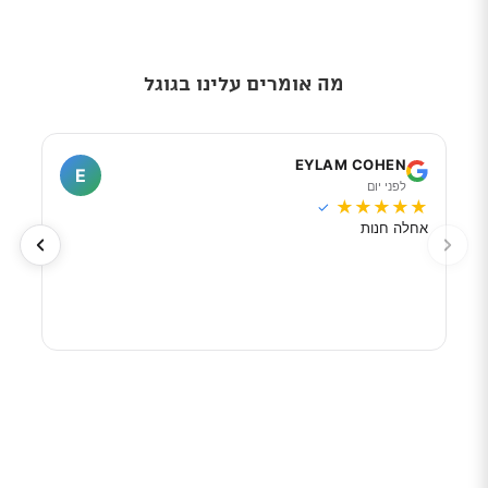
מה אומרים עלינו בגוגל
I
EYLAM COHEN
E
לפני יום
ל
★
★
★
★
★
★
★
✓
אחלה חנות
מוכר
לפי 
מאוד