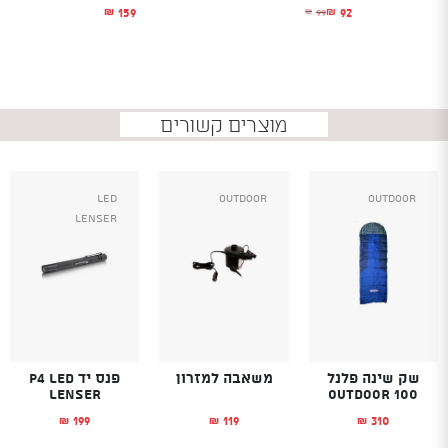
92
159
99
₪
₪
₪
המחיר הנוכחי הוא: ₪92.
המחיר המקורי היה: ₪99.
מוצרים קשורים
Led
Outdoor
Outdoor
Lenser
שק שינה פלנל
משאבה למזרון
פנס יד P4 LED
LENSER
Outdoor 100
199
119
310
₪
₪
₪