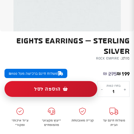
EIGHTS EARRINGS – STERLING
SILVER
מותג:
Rock Empire
המחיר הנוכחי הוא: ₪199.
המחיר המקורי היה: ₪275.
275
199
₪
₪
משלוח חינם ברכישה מעל ₪100
כמות
בחרו כמות
הוספה לסל
-
+
של
Eights
Earrings
-
משלוח חינם עד
קנייה מאובטחת
ייעוץ מקצועי
ציוד איכותי
sterling
הבית
מהמומחים
ומקורי
silver