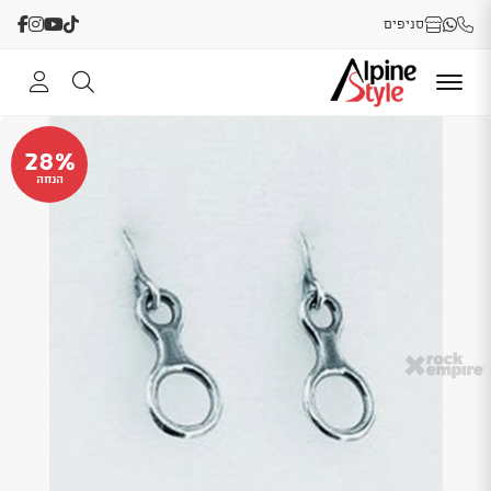
סניפים
28%
הנחה