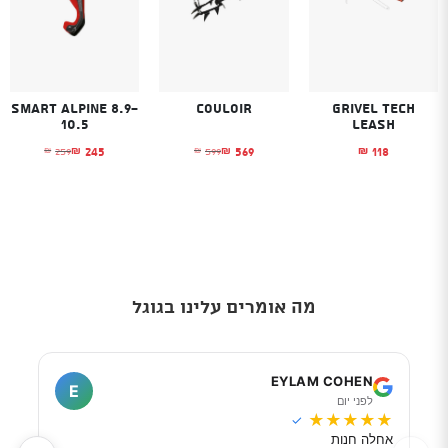
Smart Alpine 8.9-
Couloir
Grivel Tech
10.5
leash
245
569
118
259
599
₪
₪
₪
₪
₪
המחיר הנוכחי הוא: ₪569.
המחיר המקורי היה: ₪599.
המחיר הנוכחי הוא
המחיר המקורי היה
מה אומרים עלינו בגוגל
I
EYLAM COHEN
E
לפני יום
ל
★
★
★
★
★
★
★
✓
אחלה חנות
מוכר