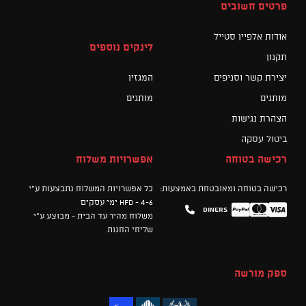
פרטים חשובים
אודות אלפיין סטייל
לינקים נוספים
תקנון
יצירת קשר וסניפים
המגזין
מותגים
מותגים
הצהרת נגישות
ביטול עסקה
רכישה בטוחה
אפשרויות משלוח
רכישה בטוחה ומאובטחת באמצעות:
כל אפשרויות המשלוח נתבצעות ע"י
HFD - 4-6 ימי עסקים
Diners
Mastercard
PayPal
Visa
משלוח מהיר עד הבית - מבוצע ע"י
שליחי החנות
ספק מורשה