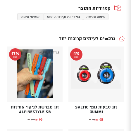
קטגוריות המוצר
טיפוס וגלישה
בולדריניג וקירות טיפוס
תכשיטי טיפוס
נרכשים לעיתים קרובות יחד
Alpinestyle
17%
4%
הנחה
הנחה
זוג טבעות גומי SALTIC
זוג מברשת לניקוי אחיזות
Alpinestyle Sb
GUMMI
99
95
119
99
₪
₪
₪
₪
המחיר הנוכחי הוא: ₪95.
המחיר המקורי היה: ₪99.
המחיר הנוכחי הוא: ₪99.
המחיר המקורי היה: ₪119.