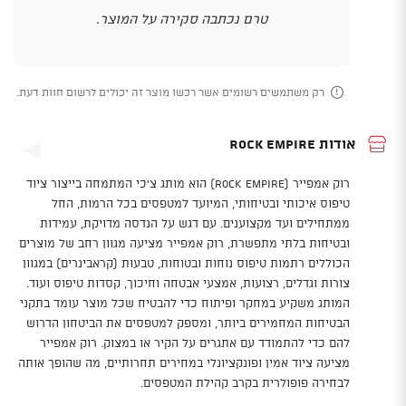
טרם נכתבה סקירה על המוצר.
רק משתמשים רשומים אשר רכשו מוצר זה יכולים לרשום חוות דעת.
אודות Rock Empire
רוק אמפייר (Rock Empire) הוא מותג צ'כי המתמחה בייצור ציוד
טיפוס איכותי ובטיחותי, המיועד למטפסים בכל הרמות, החל
ממתחילים ועד מקצוענים. עם דגש על הנדסה מדויקת, עמידות
ובטיחות בלתי מתפשרת, רוק אמפייר מציעה מגוון רחב של מוצרים
הכוללים רתמות טיפוס נוחות ובטוחות, טבעות (קראבינרים) במגוון
צורות וגדלים, רצועות, אמצעי אבטחה וחיכוך, קסדות טיפוס ועוד.
המותג משקיע במחקר ופיתוח כדי להבטיח שכל מוצר עומד בתקני
הבטיחות המחמירים ביותר, ומספק למטפסים את הביטחון הדרוש
להם כדי להתמודד עם אתגרים על הקיר או במצוק. רוק אמפייר
מציעה ציוד אמין ופונקציונלי במחירים תחרותיים, מה שהופך אותה
לבחירה פופולרית בקרב קהילת המטפסים.