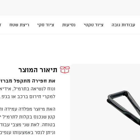
עבודות גובה
ציוד טקטי
נסיעות
ציוד סקי
ריצת שטח
T
תיאור המוצר
את חפירה מתקפל מברזל, תוצרת an
ונוח לנשיאה בתרמיל, אידיא
למקרי חירום ברכב או בג'פ.
האת מיוצר מפלדה עמידה וה
קטן שנכנס בקלות לתרמיל י
בטוחה.
לאת שני מצבי עבודה
וניתן לנסר באמצעותו ענפים