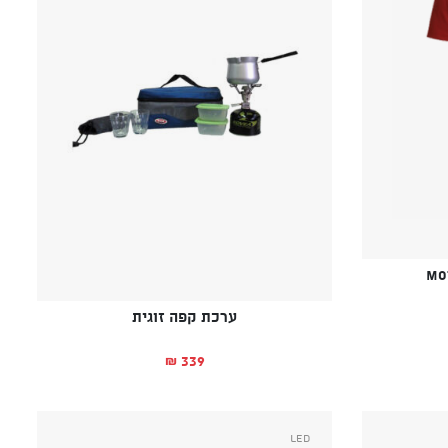
Mo
ערכת קפה זוגית
339
₪
י הוא: ₪59.
י היה: ₪179.
Led