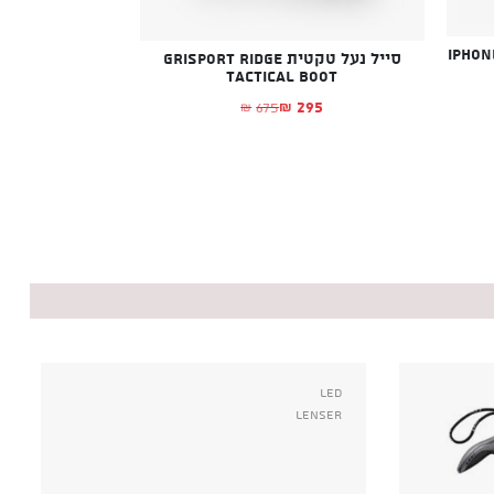
אייפון 5 IPHONE TPU
סייל נעל טקטית Grisport Ridge
Tactical boot
295
675
₪
₪
המחיר הנוכחי הוא: ₪295.
המחיר המקורי היה: ₪675.
Led
Lenser