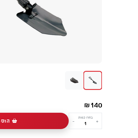
140
₪
כמות
בחרו כמות
הוספ
-
+
של
Folding