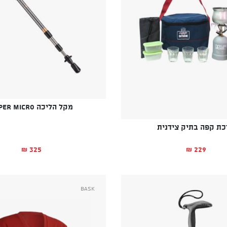
מקל הליכה SUPER MICRO
כת קפה בתיק צידנית
325
229
₪
₪
Bask