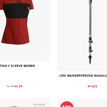
tion V Sleeve Women
425
59
179
₪
₪
₪
המחיר הנוכח
המחיר המקור
Outdoor
50%