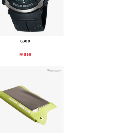
G300
568
₪