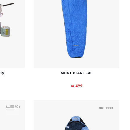
Mont Blanc -4C
ער
499
₪
Outdoor