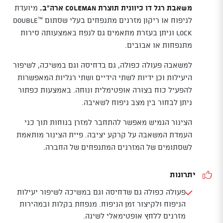
משאבת רגל דו כיוונית תוצרת Coleman ארה"ב.
מיועדת
לניפוח או ריקון מזרנים מתנפחים בעלי שסתום ™Double
Lock וניתן בעזרת מתאמים גם לנפח באמצעותה סירות
מתנפחות או אבובים.
למשאבה פעולה כפולה, גם בדחיסה וגם במשיכה, לשיפור
היעילות וכן ידיות לשתי הידיים ושתי רגליות המאפשרות
להפעיל כוח בצורה אופטימלית ונוחה. באמצעות כפתור
ניתן לבחור בין מצב ניפוח לשאיבה.
הצינור הגמיש מאפשר להתחבר למזרן בנוחות תוך כני
העמדת המשאבה על קרקע יציבה. פיית הצינור מותאמת
לשסתומים של המזרנים המתנפחים של החברה.
יתרונות
פעולה כפולה גם שדחיסה וגם במשיכה לשיפור יעילות
הניפוח ולקיצור זמן הניפוח. מנפחת בקלות ובמהירות
מזרנים ללחץ אופטימאלי לשינה.