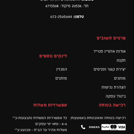
תד: 20536 מיקוד: 6713308
טלפון:
072-2505044
פרטים חשובים
אודות אלפיין סטייל
לינקים נוספים
תקנון
יצירת קשר וסניפים
המגזין
מותגים
מותגים
הצהרת נגישות
ביטול עסקה
רכישה בטוחה
אפשרויות משלוח
רכישה בטוחה ומאובטחת באמצעות:
כל אפשרויות המשלוח נתבצעות ע"י
HFD - 4-6 ימי עסקים
Diners
Mastercard
PayPal
Visa
משלוח מהיר עד הבית - מבוצע ע"י