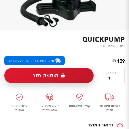
QUICKPUMP
מותג:
Coleman
139
₪
משלוח חינם ברכישה מעל ₪100
כמות
בחרו כמות
הוספה לסל
-
+
של
QuickPump
משלוח חינם עד
קנייה מאובטחת
ייעוץ מקצועי
ציוד איכותי
הבית
מהמומחים
ומקורי
תיאור המוצר