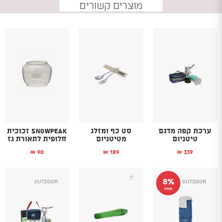
מוצרים קשורים
ערכת קפה מדגם
סט כף ומזלג
SnowPeak זכוכית
טיטניום
מטיטניום
חלופית לתאורת גז
90
189
339
₪
₪
₪
8%
Outdoor
Outdoor
הנחה