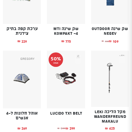
שק שינה Outdoor
שק שינה MTI
ערכת קפה בתיק
Negev
KOMPAKT -4
צידנית
229
775
109
119
₪
₪
₪
₪
המחיר הנוכחי הוא: ₪109.
המחיר המקורי היה: ₪119.
50%
Gregory
הנחה
מקל הליכה LEKI
Lucido TX1 belt
אוהל חלונות ל-4
WANDERFREUND
אנשים
MAKALU
269
299
425
599
₪
₪
₪
₪
המחיר הנוכחי הוא: ₪299.
המחיר המקורי היה: ₪599.