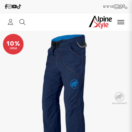
סניפים
10%
הנחה