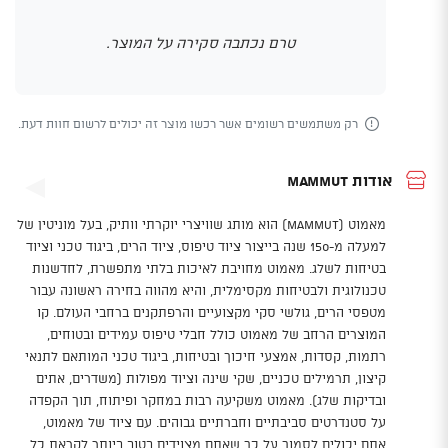
טרם נכתבה סקירה על המוצר.
רק משתמשים רשומים אשר רכשו מוצר זה יכולים לרשום חוות דעת.
אודות Mammut
מאמוט (Mammut) הוא מותג שוויצרי יוקרתי וותיק, בעל מוניטין של
למעלה מ-150 שנה בייצור ציוד טיפוס, ציוד הרים, ביגוד טכני וציוד
בטיחות לשלג. מאמוט מחויבת לאיכות בלתי מתפשרת, לחדשנות
טכנולוגית ולבטיחות מקסימלית, והיא מהווה בחירה ראשונה עבור
מטפסי הרים, גולשי סקי מקצועיים והרפתקנים ברחבי העולם. קו
המוצרים הרחב של מאמוט כולל חבלי טיפוס עמידים ובטוחים,
רתמות, קסדות, אמצעי חיכוך ובטיחות, ביגוד טכני המותאם לתנאי
קיצון, תרמילים טכניים, שקי שינה וציוד מפולות (משדרים, אתים
ובדיקות שלג). מאמוט משקיעה רבות במחקר ופיתוח, תוך הקפדה
על סטנדרטים סביבתיים וחברתיים גבוהים. עם ציוד של מאמוט,
אתם יכולים לסמוך על כך שאתם מצוידים בטוב ביותר לקראת כל