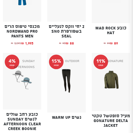
2 יחי ווקס לנעליים
מכנסי טיפוס הרים
כובע MAD ROCK
בשפורפרת SNO
Nordwand pro
HAT
pants men
SEAL
89
1,995
88
99
3,295
90
₪
₪
₪
₪
₪
₪
המחיר הנוכחי הוא: ₪89.
המחיר המקורי היה: ₪99.
המחיר הנוכחי הוא: ₪88.
המחיר המקורי היה: ₪90.
המחיר הנוכחי הוא:
המחיר המקורי היה:
4%
15%
11%
SUNDAY
Outdoor
GoNature
הנחה
הנחה
הנחה
AFTERNOONS
כובע רחב שולים
מעיל סופטשל טקטי
נשים WARM UP
לנשים SUNDAY
GONATURE DELTA
AFTERNOON CLEAR
JACKET
CREEK BOONIE