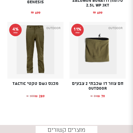
סלומון Salomon Bonatti
GENESIS
2.5L Wp Jkt
699
699
₪
₪
Outdoor
Outdoor
4%
11%
הנחה
הנחה
חם צוור דו שכבתי 2 צבעים
מכנס גשם טקטי Tactic
OUTDOOR
289
79
300
89
₪
₪
₪
₪
המחיר הנוכחי הוא: ₪79.
המחיר המקורי היה: ₪89.
המחיר הנוכחי הוא: ₪289.
המחיר המקורי היה: ₪300.
מוצרים קשורים