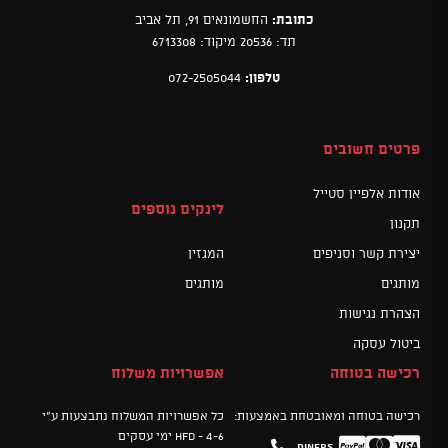
כתובת:
החשמונאים 91, תל אביב
תד: 20536 מיקוד: 6713308
טלפון:
072-2505044
פרטים חשובים
אודות אלפיין סטייל
לינקים נוספים
תקנון
יצירת קשר וסניפים
המגזין
מותגים
מותגים
הצהרת נגישות
ביטול עסקה
רכישה בטוחה
אפשרויות משלוח
רכישה בטוחה ומאובטחת באמצעות:
כל אפשרויות המשלוח נתבצעות ע"י
HFD - 4-6 ימי עסקים
Diners