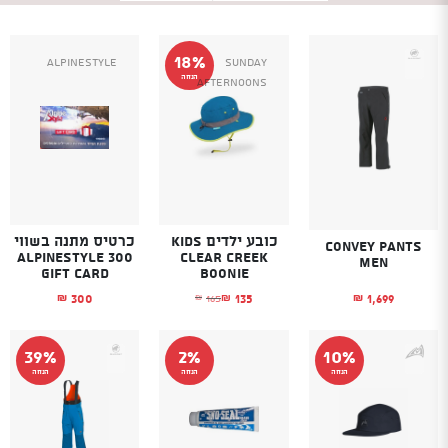
18%
Alpinestyle
SUNDAY
הנחה
AFTERNOONS
כובע ילדים KIDS
כרטיס מתנה בשווי
Convey Pants
300 Alpinestyle
CLEAR CREEK
Men
Gift Card
BOONIE
1,699
300
135
165
₪
₪
₪
₪
המחיר הנוכחי הוא: ₪135.
המחיר המקורי היה: ₪165.
39%
2%
10%
הנחה
הנחה
הנחה