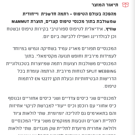
תיאור המוצר
מהפכה בעולם הטיפוס - רתמה חדשנית וייחודית
שמשולבת בתוך מכנסי טיפוס קצרים, תוצרת Mammut
שוויץ.
אידיאלית לטיפוס ספורטיבי בקירות טיפוס ובשטח
וכן לבולדרינג ואפילו ללבישה ביום יום.
המכנסיים תפורים מאריג עמיד בשחיקה וגמיש במיוחד
לעמידות מירבית וחופש תנועה מקסימאלי. בתוך
המכנסיים משולבות רצועות רתמה שמיוצרות בטכנולוגיית
Split Webbing לנוחות מירבית. הרתמה עומדת בכל
הדרישות הבטיחותיות ובעלת תקן EN 12277 לרתמות
טיפוס.
למכנסיים שני כיסים צדדיים ושני כיסים אחוריים ובנוסף
כיס אחורי עם רוכסן וכיס ייעודי למברשת לניקוי אחיזות
והם בתאאימים גם להליכה יומיומית. שתי לולאות ציוד
לתליית ראנרים וטבעות ממוקמים משני צידי המכנסיים
ולולאה אחרוית מיועדת לתליית שק מגנזיום. שתי לולאות