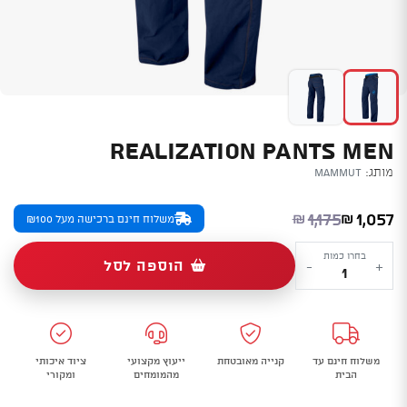
REALIZATION PANTS MEN
מותג:
Mammut
המחיר הנוכחי הוא: ₪1,057.
המחיר המקורי היה: ₪1,175.
1,175
1,057
₪
₪
משלוח חינם ברכישה מעל ₪100
כמות
בחרו כמות
הוספה לסל
-
+
של
Realization
Pants
Men
משלוח חינם עד
קנייה מאובטחת
ייעוץ מקצועי
ציוד איכותי
הבית
מהמומחים
ומקורי