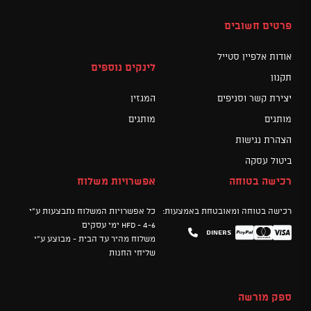
פרטים חשובים
אודות אלפיין סטייל
לינקים נוספים
תקנון
יצירת קשר וסניפים
המגזין
מותגים
מותגים
הצהרת נגישות
ביטול עסקה
רכישה בטוחה
אפשרויות משלוח
רכישה בטוחה ומאובטחת באמצעות:
כל אפשרויות המשלוח נתבצעות ע"י
HFD - 4-6 ימי עסקים
Diners
Mastercard
PayPal
Visa
משלוח מהיר עד הבית - מבוצע ע"י
שליחי החנות
ספק מורשה