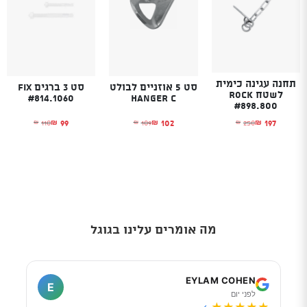
תחנה עגינה כימית
סט 5 אוזניים לבולט
סט 3 ברגים Fix
לשטח Rock
#814.1060
HANGER C
#898.800
99
102
197
110
109
250
₪
₪
₪
₪
₪
₪
המחיר הנוכחי הוא: ₪102.
המחיר המקורי היה: ₪109.
המחיר הנוכחי הו
המחיר המקורי היה
המחיר הנוכחי הוא: ₪197.
המחיר המקורי היה: ₪250.
מה אומרים עלינו בגוגל
I
EYLAM COHEN
E
לפני יום
ל