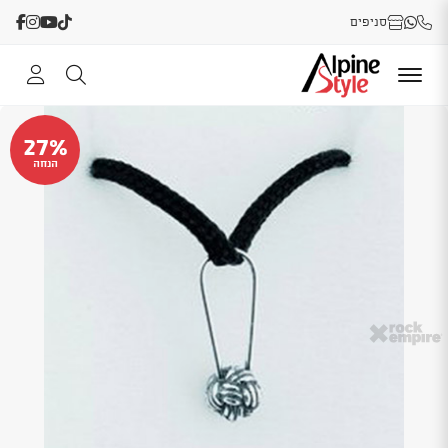
סניפים
27%
הנחה