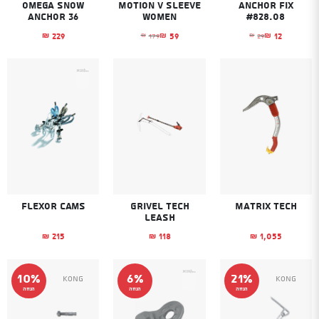
Omega Snow
Motion V Sleeve
Anchor Fix
Anchor 36
Women
#828.08
229
59
12
179
29
₪
₪
₪
₪
₪
המחיר הנוכחי הוא: ₪12.
המחיר המקורי היה: ₪29.
המחיר הנוכחי הוא: ₪59.
המחיר המקורי היה: ₪179.
Flexor cams
Grivel Tech
Matrix Tech
leash
215
118
1,055
₪
₪
₪
10%
6%
21%
Kong
Kong
הנחה
הנחה
הנחה