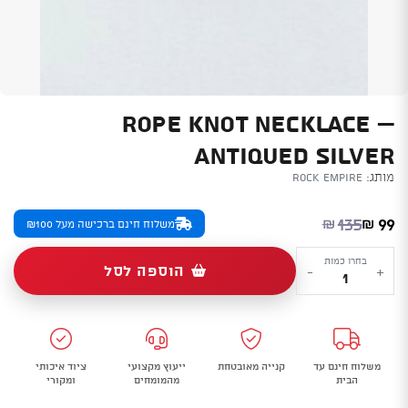
ROPE KNOT NECKLACE –
ANTIQUED SILVER
מותג:
Rock Empire
המחיר הנוכחי הוא: ₪99.
המחיר המקורי היה: ₪135.
135
99
₪
₪
משלוח חינם ברכישה מעל ₪100
כמות
בחרו כמות
הוספה לסל
-
+
של
Rope
Knot
Necklace
משלוח חינם עד
קנייה מאובטחת
ייעוץ מקצועי
ציוד איכותי
-
הבית
מהמומחים
ומקורי
antiqued