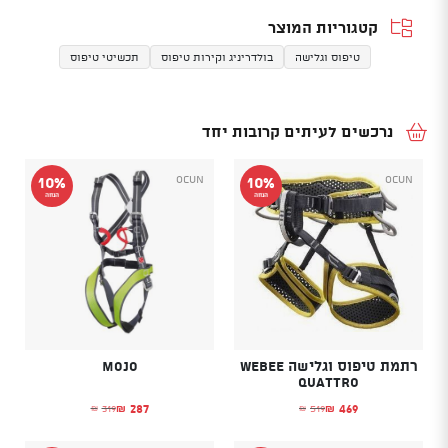
קטגוריות המוצר
טיפוס וגלישה
בולדריניג וקירות טיפוס
תכשיטי טיפוס
נרכשים לעיתים קרובות יחד
Ocun
Ocun
10%
10%
הנחה
הנחה
רתמת טיפוס וגלישה WEBEE
Mojo
QUATTRO
287
469
319
519
₪
₪
₪
₪
המחיר הנוכחי הוא: ₪469.
המחיר המקורי היה: ₪519.
המחיר הנוכחי הוא: ₪287.
המחיר המקורי היה: ₪319.