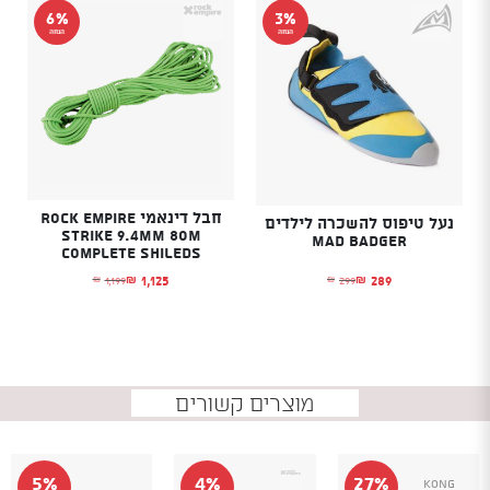
6%
3%
הנחה
הנחה
חבל דינאמי Rock empire
נעל טיפוס להשכרה לילדים
strike 9.4MM 80M
MAD BADGER
Complete Shileds
289
1,125
299
1,199
₪
₪
₪
₪
המחיר הנוכחי הוא: ₪289.
המחיר המקורי היה: ₪299.
המחיר הנוכחי הוא: ₪1,125.
המחיר המקורי היה: ₪1,199.
מוצרים קשורים
5%
4%
27%
Kong