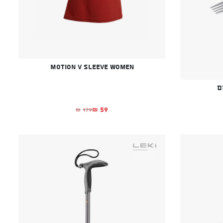
Motion V Sleeve Women
ם
59
179
₪
₪
המחיר הנוכחי הוא: ₪59.
המחיר המקורי היה: ₪179.