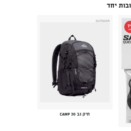
בות יחד
Outdoor
7
חה
תיק גב Camp 30