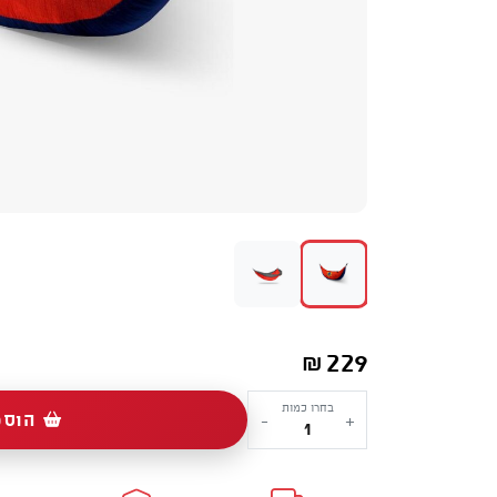
229
₪
כמות
בחרו כמות
הוספ
-
+
של
Single
Hammock