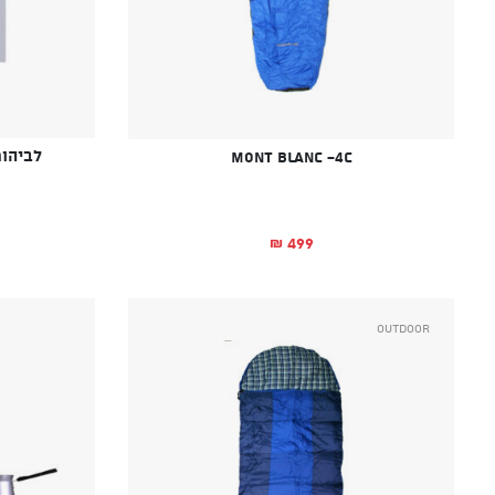
לביהור  PURPOSE TORCH
Mont Blanc -4C
499
₪
Outdoor