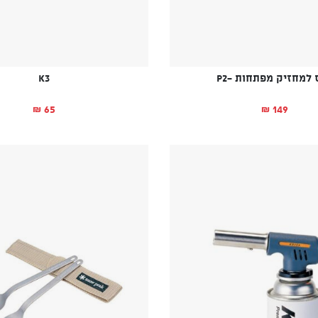
 למחזיק מפתחות -P2
K3
65
149
₪
₪