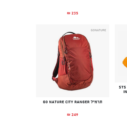
235
₪
א: ₪92.
יה: ₪99.
GoNature
STS Ult
I
תרמיל GO NATURE CITY RANGER
249
₪