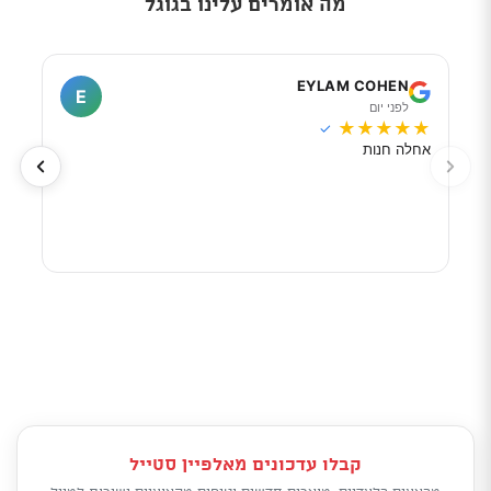
מה אומרים עלינו בגוגל
I
EYLAM COHEN
E
לפני יום
ל
★
★
★
★
★
★
★
✓
אחלה חנות
מוכר
לפי 
מאוד
קבלו עדכונים מאלפיין סטייל