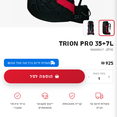
TRION PRO 35+7L
מותג:
Mammut
925
₪
משלוח חינם ברכישה מעל ₪100
כמות
בחרו כמות
הוספה לסל
-
+
של
Trion
Pro
35+7L
משלוח חינם עד
קנייה מאובטחת
ייעוץ מקצועי
ציוד איכותי
הבית
מהמומחים
ומקורי