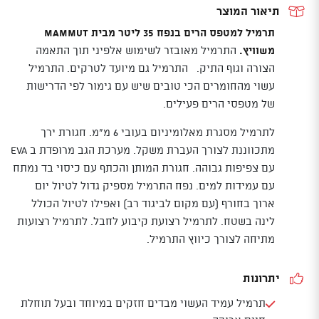
תיאור המוצר
תרמיל למטפס הרים בנפח 35 ליטר מבית MAMMUT
משוויץ.
התרמיל מאובזר לשימוש אלפיני תוך התאמה
הצורה וגוף התיק. התרמיל גם מיועד לטרקים. התרמיל
עשוי מהחומרים הכי טובים שיש עם גימור לפי הדרישות
של מטפסי הרים פעילים.
לתרמיל מסגרת מאלומיניום בעובי 6 מ"מ. חגורת ירך
מתכווננת לצורך העברת משקל. מערכת הגב מרופדת ב EVA
עם צפיפות גבוהה. חגורת המותן והכתף עם כיסוי בד נמתח
עם עמידות למים. נפח התרמיל מספיק גדול לטיול יום
ארוך בחורף (עם מקום לביגוד רב) ואפילו לטיול הכולל
לינה בשטח. לתרמיל רצועת קיבוע לחבל. לתרמיל רצועות
מתיחה לצורך כיווץ התרמיל.
יתרונות
תרמיל עמיד העשוי מבדים חזקים במיוחד ובעל תוחלת