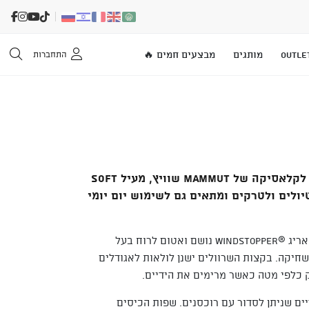
OUTLE
מותגים
מבצעים חמים 🔥
התחברות
גרסה מחודשת ומשופרת לקלאסיקה של Mammut שוויץ, מעיל Soft
 לטיולים ולטרקים ומתאים גם לשימוש יום יומי
המעיל תפור משלוש שכבות אריג ®Windstopper נושם ואטום לרוח בעל
שחיקה. בקצות השרוולים ישנן לולאות לאגודלים
 כלפי מטה כאשר מרימים את הידיים.
יים שניתן לסדור עם רוכסנים. שפות הכיסים