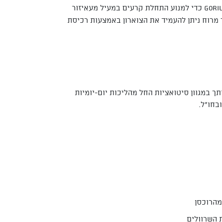
מחוזקות באמצעות Gorilla tape כדי למנוע התחלת קרעים במעיל מעאיזור
ר מרוח ניתן להעמיד את הצוארון באמצעות רכיסת
ך במגוון סיטואציות החל מהליכות יום-יומיות
בחו"ל.
מהרוכסן
 השרוולים