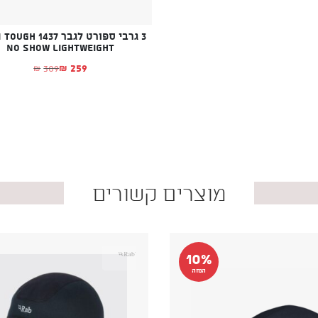
3 גרבי ספורט לגבר H 1437
No Show Lightweight
259
309
₪
₪
המחיר הנוכחי הו
המחיר המקורי הי
מוצרים קשורים
10%
הנחה