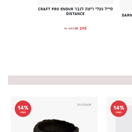
סייל נעלי ריצה לגבר CRAFT Pro Endur
Distance
DARN TOUG
295
695
₪
₪
המחיר הנוכחי הוא: ₪295.
המחיר המקורי היה: ₪695.
א: ₪259.
ה: ₪309.
Outdoor
14%
14%
הנחה
הנחה