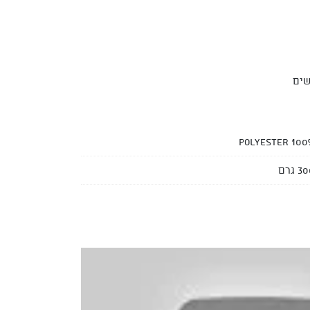
שים
100% Polyes
3 גרם