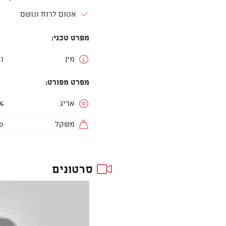
אטום לרוח ונושם
מפרט טכני:
מין
נ
מפרט מפורט:
אריג
ter
משקל
00
סרטונים