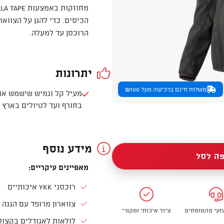
הכיסים. כדי להגן על הצווא
הרוכסן עד למעלה.
יתרונות
משלוח חינם ברכישה מעל ₪100
מעיל קל וגמיש שישמש אות
בחורף ועד לטיולים בארץ ו
מידע נוסף
ה לסל
מאפיינים עיקריים:
רוכסני YKK איכותיים
צווארון מרופד עם הגנה 
צועי מהמומחים
ציוד איכותי ומקורי
לולאות לאגודלים בקצות