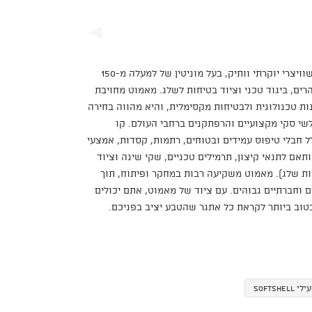
מאמוט (Mammut) הוא מותג שוויצרי יוקרתי וותיק, בעל מוניטין של למעלה מ-150
הרים, ביגוד טכני וציוד בטיחות לשלג. מאמוט מחויבת
ת טכנולוגית ולבטיחות מקסימלית, והיא מהווה בחירה
שי סקי מקצועיים והרפתקנים ברחבי העולם. קו
 חבלי טיפוס עמידים ובטוחים, רתמות, קסדות, אמצעי
ותאם לתנאי קיצון, תרמילים טכניים, שקי שינה וציוד
ות שלג). מאמוט משקיעה רבות במחקר ופיתוח, תוך
וחברתיים גבוהים. עם ציוד של מאמוט, אתם יכולים
טוב ביותר לקראת כל אתגר שהטבע יציב בפניכם.
י SoftShell