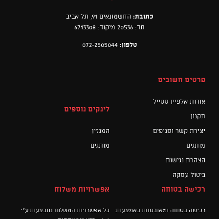
כתובת:
החשמונאים 91, תל אביב
תד: 20536 מיקוד: 6713308
טלפון:
072-2505044
פרטים חשובים
אודות אלפיין סטייל
לינקים נוספים
תקנון
יצירת קשר וסניפים
המגזין
מותגים
מותגים
הצהרת נגישות
ביטול עסקה
רכישה בטוחה
אפשרויות משלוח
רכישה בטוחה ומאובטחת באמצעות:
כל אפשרויות המשלוח נתבצעות ע"י