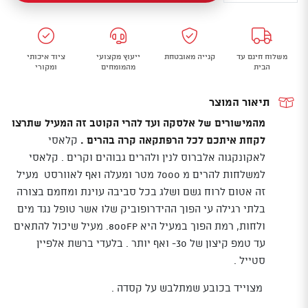
מעיל
פוך
עבה
משלוח חינם עד
קנייה מאובטחת
ייעוץ מקצועי
ציוד איכותי
Rab
הבית
מהמומחים
ומקורי
Batura
Waterproof
תיאור המוצר
Down
מהמישורים של אלסקה ועד להרי הקוטב זה המעיל שתרצו
Jacket
לקחת איתכם לכל הרפתקאה קרה בהרים .
קלאסי
לאקונקגוה אלברוס לנין ולהרים גבוהים וקרים . קלאסי
למשלחות להרים מ 7000 מטר ומעלה ואף לאוורסט מעיל
זה אטום לרוח גשם ושלג בכל סביבה עוינת ומחמם בצורה
בלתי רגילה עי הפוך ההידרופוביק שלו אשר טופל נגד מים
ולחות, רמת הפוך במעיל היא 800FP. מעיל שיכול להתאים
עד טמפ קיצון של 30- ואף יותר . בלעדי ברשת אלפיין
סטייל .
מצוייד בכובע שמתלבש על קסדה .