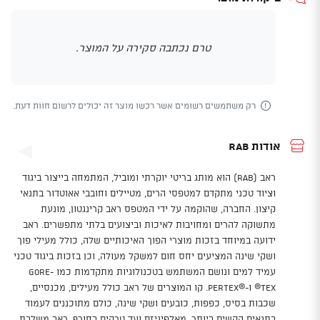
טרם נכתבה סקירה על המוצר.
רק משתמשים רשומים אשר רכשו מוצר זה יכולים לרשום חוות דעת.
אודות Rab
ראב (Rab) הוא מותג בריטי יוקרתי ומוביל, המתמחה בייצור ביגוד
וציוד טכני מתקדם למטפסי הרים, מטיילים וחובבי אאוטדור בתנאי
קיצון. החברה, שהוקמה על ידי המטפס ראב קרינגטון, מונעת
מתשוקה להרים ומחויבות לאיכות וביצועים בלתי מתפשרים. ראב
ידועה במיוחד בזכות מוצרי הפוך האיכותיים שלה, כולל מעילי פוך
ושקי שינה המציעים יחס חום למשקל מעולה, וכן בזכות ביגוד טכני
עמיד למים ונושם המשתמש בטכנולוגיות מתקדמות כמו Gore-
Tex® ו-Pertex®‎. קו המוצרים של ראב כולל מעילים, מכנסיים,
שכבות בסיס, כפפות, כובעים ושקי שינה, כולם מתוכננים לעמוד
בתנאים הקשים ביותר, מאלפיניזם ועד טרקים בחורף. ראב משלבת