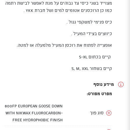
מצוייד בשני כיסי צד גבוהים על מנת לאפשר לבישת רתמה
כמו כן הרוכסנים אטומים למים ושל חברת YKK .
כיס פנימי למשקפי גגול .
כיווצים בצידי המעיל .
אופצייה לפתוח את רוכסן המעיל מלמעלה או למטה.
קיים בכתום S-XL
קיים בשחור S, M, XXL
מידע נוסף
מפרט מפורט:
800FP European Goose Down
סוג פוך
with Nikwax Fluorocarbon-
Free Hydrophobic Finish