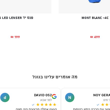
Mont Blanc -4C
פנס יד P4 LED LENSER
199
499
₪
₪
מה אומרים עלינו בגוגל
DAVID 052
NOY GER
d
N
לפני שבוע
★
★
★
★
★
★
★
✓
✓
ועי עם הרבה ניסיון בטיפוס,
הגענו אחלה מבצעים היה חוויה