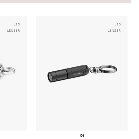
Led
Led
Lenser
Lenser
K1