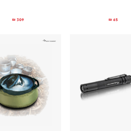
309
65
₪
₪