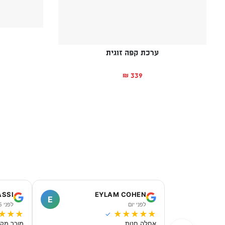
ערכת קפה זוגית
339
₪
ASSI
EYLAM COHEN
E
לפני יום
לפני 5 ימים
★
★
★
★
★
★
★
★
✓
אחלה חנות
מוכר מקצ