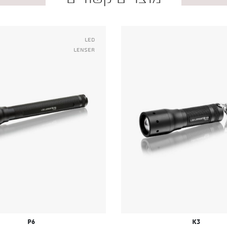
Led
Lenser
P6
K3