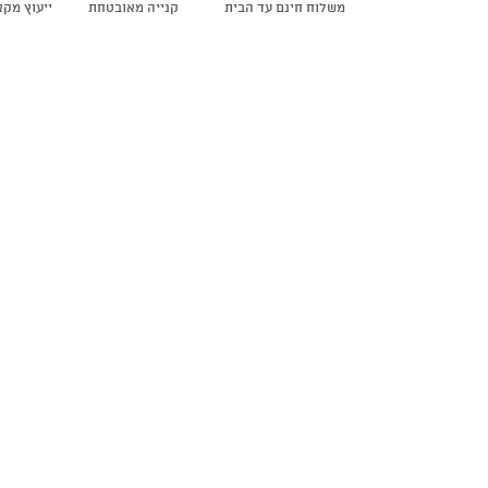
משלוח חינם עד הבית
קנייה מאובטחת
ייעוץ מק
קומקום
וכלי
בישול