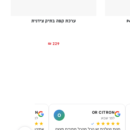
ערכת קפה בתיק צידנית
229
₪
MEIR DAHAN
OR CITRON
O
לפני שבוע
לפני שבוע
★
★
★
★
★
★
★
★
★
★
✓
✓
חנות קטלנית יש הכל מהכל מחירים פצצה
אמינים מקצועיים מאוד, מחיר