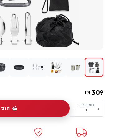
309
₪
כמות
בחרו כמות
הוספ
-
+
של
סט
לקמפינג
-