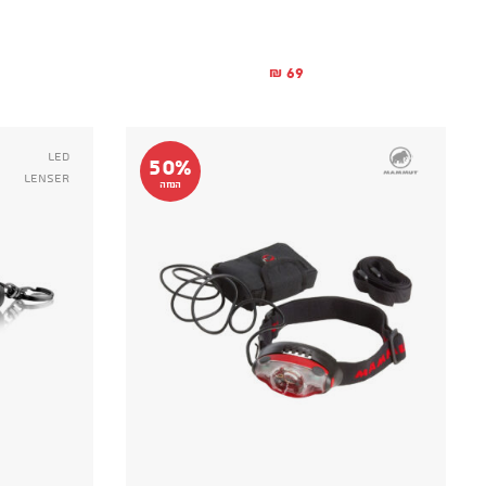
69
₪
Led
50%
Lenser
הנחה