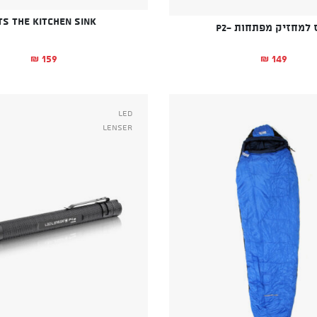
TS The Kitchen Sink
 למחזיק מפתחות -P2
159
149
₪
₪
Led
Lenser