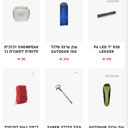
Lenser
פנס יד P4 LED
שק שינה פלנל
SnowPeak זכוכית
LENSER
Outdoor 100
חלופית לתאורת גז
90
310
199
₪
₪
₪
Outdoor
שק שינה OUTDOOR
מקל הליכה SUPER
כיסוי גשם לתרמיל