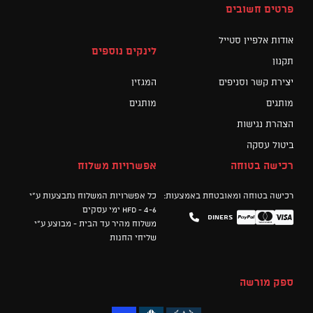
פרטים חשובים
אודות אלפיין סטייל
לינקים נוספים
תקנון
יצירת קשר וסניפים
המגזין
מותגים
מותגים
הצהרת נגישות
ביטול עסקה
רכישה בטוחה
אפשרויות משלוח
רכישה בטוחה ומאובטחת באמצעות:
כל אפשרויות המשלוח נתבצעות ע"י
HFD - 4-6 ימי עסקים
Diners
Mastercard
PayPal
Visa
משלוח מהיר עד הבית - מבוצע ע"י
שליחי החנות
ספק מורשה