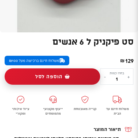
סט פיקניק ל 6 אנשים
129
₪
משלוח חינם ברכישה מעל ₪100
כמות
בחרו כמות
הוספה לסל
-
+
של
סט
פיקניק
ל
משלוח חינם עד
קנייה מאובטחת
ייעוץ מקצועי
ציוד איכותי
6
הבית
מהמומחים
ומקורי
אנשים
תיאור המוצר