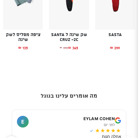
Sasta
שק שינה ל Santa
ציפה מפליס לשק
Cruz -2C
שינה
135
365
299
395
₪
₪
₪
₪
המחיר הנוכחי הוא: ₪365.
המחיר המקורי היה: ₪395.
מה אומרים עלינו בגוגל
I
EYLAM COHEN
E
לפני יום
ל
★
★
★
★
★
★
★
✓
אחלה חנות
מוכר