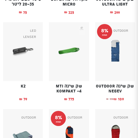
ULTRA LIGHT
MICRO
20-35 ליטר
75
325
299
₪
₪
₪
8%
Led
Outdoor
הנחה
Lenser
שק שינה Outdoor
שק שינה MTI
K2
KOMPAKT -4
Negev
79
775
109
119
₪
₪
₪
₪
המחיר הנוכחי הוא: ₪109.
המחיר המקורי היה: ₪119.
8%
Outdoor
Outdoor
Outdoor
הנחה