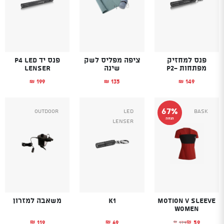
פנס למחזיק
ציפה מפליס לשק
פנס יד P4 LED
מפתחות -P2
שינה
LENSER
199
135
149
₪
₪
₪
67%
Outdoor
Led
Bask
הנחה
Lenser
Motion V Sleeve
K1
משאבה למזרון
Women
119
69
59
179
₪
₪
₪
₪