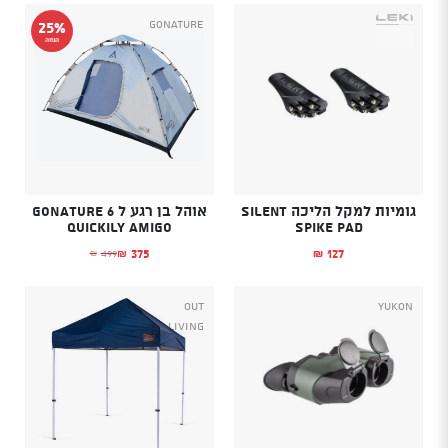
GoNature
25%
הנחה
גומיות למקל הליכה Silent
אוהל בן רגע ל 6 GONATURE
QUICKILY AMIGO
Spike Pad
375
127
499
₪
₪
₪
המחיר הנוכחי הוא: ₪375.
המחיר המקורי היה: ₪499.
OUT
YUKON
LIVING