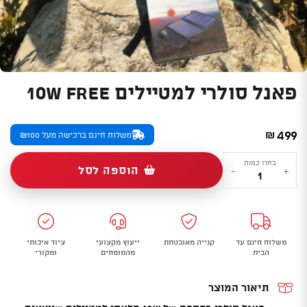
פאנל סולרי למטיילים 10W FREE
499
₪
משלוח חינם ברכישה מעל ₪100
כמות
בחרו כמות
הוספה לסל
-
+
של
פאנל
סולרי
למטיילים
משלוח חינם עד
קנייה מאובטחת
ייעוץ מקצועי
ציוד איכותי
10W
הבית
מהמומחים
ומקורי
FREE
תיאור המוצר